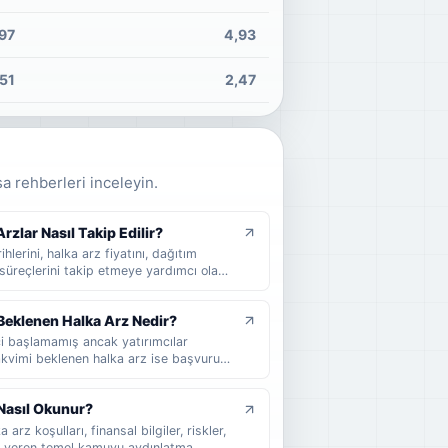
97
4,93
,51
2,47
sa rehberleri inceleyin.
zlar Nasıl Takip Edilir?
hlerini, halka arz fiyatını, dağıtım
süreçlerini takip etmeye yardımcı olan
 arz takvimi nedir, nasıl okunur, hangi
cel halka arzları takip ederken nelere
Beklenen Halka Arz Nedir?
ci başlamamış ancak yatırımcılar
Takvimi beklenen halka arz ise başvuru
ihi henüz kesinleşmemiş şirketler için
klenen halka arz, takvimi beklenen halka
Nasıl Okunur?
 sade şekilde anlatılır.
arz koşulları, finansal bilgiler, riskler,
lgi veren temel kamuyu aydınlatma