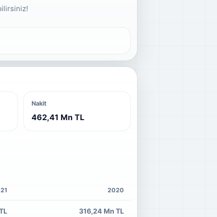
lirsiniz!
Nakit
462,41 Mn TL
21
2020
TL
316,24 Mn TL