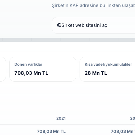
Şirketin KAP adresine bu linkten ulaşabi
Şirket web sitesini aç
Dönen varlıklar
Kısa vadeli yükümlülükler
708,03 Mn TL
28 Mn TL
2021
20
708,03 Mn TL
708,03 Mn 