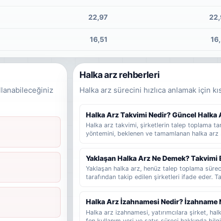
22,97
22,
16,51
16
Halka arz rehberleri
llanabileceğiniz
Halka arz sürecini hızlıca anlamak için kı
Halka Arz Takvimi Nedir? Güncel Halka Ar
Halka arz takvimi, şirketlerin talep toplama tari
yöntemini, beklenen ve tamamlanan halka arz 
rehber niteliğinde bir listedir. Bu yazıda halka
bilgilere dikkat edilmelidir ve yatırımcılar gün
Yaklaşan Halka Arz Ne Demek? Takvimi 
bakmalıdır sade şekilde anlatılır.
Yaklaşan halka arz, henüz talep toplama süre
tarafından takip edilen şirketleri ifade eder. 
veya hazırlık sürecinde olup talep toplama tar
kullanılır. Bu rehberde yaklaşan halka arz, be
Halka Arz İzahnamesi Nedir? İzahname 
arz ve talep toplama aşaması arasındaki farklar
Halka arz izahnamesi, yatırımcılara şirket, halka 
fon kullanım yeri ve satış süreci hakkında bi