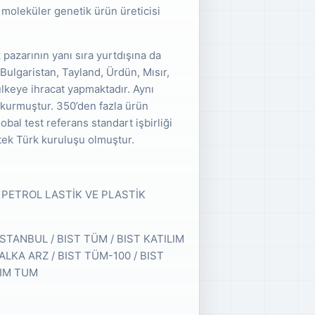
 moleküler genetik ürün üreticisi
 pazarının yanı sıra yurtdışına da
Bulgaristan, Tayland, Ürdün, Mısır,
lkeye ihracat yapmaktadır. Aynı
t kurmuştur. 350’den fazla ürün
bal test referans standart işbirliği
tek Türk kuruluşu olmuştur.
AÇ PETROL LASTİK VE PLASTİK
T İSTANBUL / BIST TÜM / BIST KATILIM
 HALKA ARZ / BIST TÜM-100 / BIST
LIM TUM