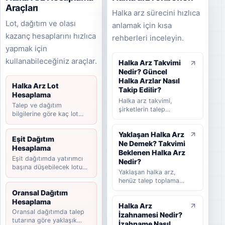
Araçları
Halka arz sürecini hızlıca
Lot, dağıtım ve olası
anlamak için kısa
kazanç hesaplarını hızlıca
rehberleri inceleyin.
yapmak için
kullanabileceğiniz araçlar.
Halka Arz Takvimi
Nedir? Güncel
Halka Arzlar Nasıl
Halka Arz Lot
Takip Edilir?
Hesaplama
Halka arz takvimi,
Talep ve dağıtım
şirketlerin talep
bilgilerine göre kaç lot
toplama tarihlerini,
düşebileceğini hesaplayın.
halka arz fiyatını,
Yaklaşan Halka Arz
dağıtım yöntemini,
Eşit Dağıtım
Ne Demek? Takvimi
beklenen ve
Hesaplama
tamamlanan halka arz
Beklenen Halka Arz
Eşit dağıtımda yatırımcı
süreçlerini takip
Nedir?
başına düşebilecek lotu
etmeye yardımcı olan
Yaklaşan halka arz,
tahmin edin.
rehber niteliğinde bir
henüz talep toplama
listedir. Bu yazıda
süreci başlamamış
Oransal Dağıtım
halka arz takvimi
ancak yatırımcılar
Hesaplama
nedir, nasıl okunur,
Halka Arz
tarafından takip
hangi bilgilere dikkat
Oransal dağıtımda talep
İzahnamesi Nedir?
edilen şirketleri ifade
edilmelidir ve
tutarına göre yaklaşık
eder. Takvimi
İzahname Nasıl