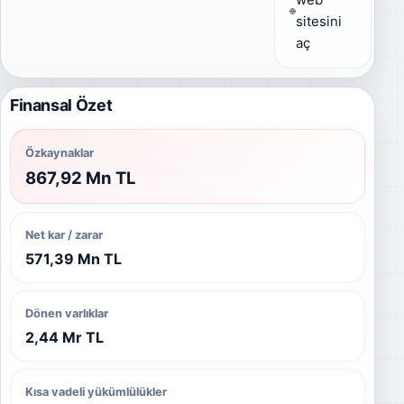
sitesini
aç
Finansal Özet
Özkaynaklar
867,92 Mn TL
Net kar / zarar
571,39 Mn TL
Dönen varlıklar
2,44 Mr TL
Kısa vadeli yükümlülükler