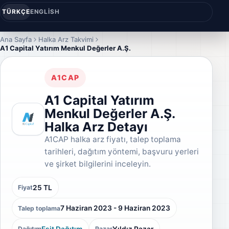
TÜRKÇE
ENGLISH
Ana Sayfa
Halka Arz Takvimi
A1 Capital Yatırım Menkul Değerler A.Ş.
A1CAP
A1 Capital Yatırım
Menkul Değerler A.Ş.
Halka Arz Detayı
A1CAP halka arz fiyatı, talep toplama
tarihleri, dağıtım yöntemi, başvuru yerleri
ve şirket bilgilerini inceleyin.
25 TL
Fiyat
7 Haziran 2023 - 9 Haziran 2023
Talep toplama
Eşit Dağıtım
Yıldız Pazar
Dağıtım
Pazar