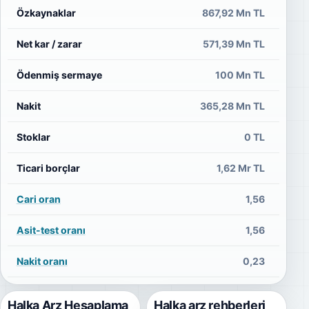
Özkaynaklar
867,92 Mn TL
29
Net kar / zarar
571,39 Mn TL
1
Ödenmiş sermaye
100 Mn TL
Nakit
365,28 Mn TL
1
Stoklar
0 TL
Ticari borçlar
1,62 Mr TL
6
Cari oran
1,56
Asit-test oranı
1,56
Nakit oranı
0,23
Halka Arz Hesaplama
Halka arz rehberleri