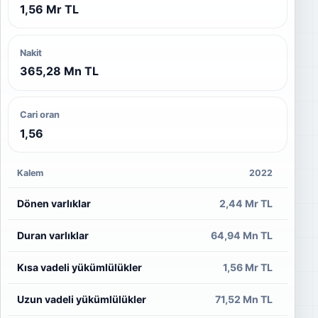
1,56 Mr TL
Nakit
365,28 Mn TL
Cari oran
1,56
Kalem
2022
Dönen varlıklar
2,44 Mr TL
8
Duran varlıklar
64,94 Mn TL
4
Kısa vadeli yükümlülükler
1,56 Mr TL
58
Uzun vadeli yükümlülükler
71,52 Mn TL