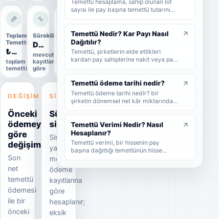
Temettü hesaplama, sahip olunan lot
sayısı ile pay başına temettü tutarının
çarpılmasıyla yapılır. Bu rehberde brüt
temettü, net temettü, stopaj, temettü
verimi ve örnek hesaplama adımlarını
Temettü Nedir? Kar Payı Nasıl
Toplam
Süreklilik
Uygulama
sade şekilde bulabilirsiniz.
Dağıtılır?
Temettü
durumu
Düzensiz
₺5,0 Mr
Uygulandı
Temettü, şirketlerin elde ettikleri
mevcut
kardan pay sahiplerine nakit veya pay
toplam
kayıtlara
Kesin
biçiminde dağıttıkları kar payıdır. Bu
temettü
göre
veri
rehberde temettünün ne olduğunu,
nasıl dağıtıldığını, brüt-net temettü
Temettü ödeme tarihi nedir?
farkını, temettü tarihlerini ve
Temettü ödeme tarihi nedir? bir
DEĞIŞIM
SINYAL
yatırımcıların dikkat etmesi
şirketin dönemsel net kâr miktarından
gerekenleri sade şekilde bulabilirsiniz.
nakit veya hisse senedi cinsinden
Önceki
Süreklilik
şirket ortaklarına pay vermesidir.
ödemeye
sinyali
Temettü Verimi Nedir? Nasıl
göre
Hesaplanır?
Sinyal
Temettü verimi, bir hissenin pay
değişim
yalnızca
başına dağıttığı temettünün hisse
Son
mevcut
fiyatına oranını gösteren yüzdesel bir
göstergedir. Bu rehberde temettü
net
ödeme
veriminin nasıl hesaplandığını, yüksek
temettü
kayıtlarına
temettü veriminin ne anlama geldiğini
ödemesi
ve yatırımcıların bu oranı nasıl
göre
yorumlaması gerektiğini sade
ile bir
hesaplanır;
örneklerle bulabilirsiniz.
önceki
eksik