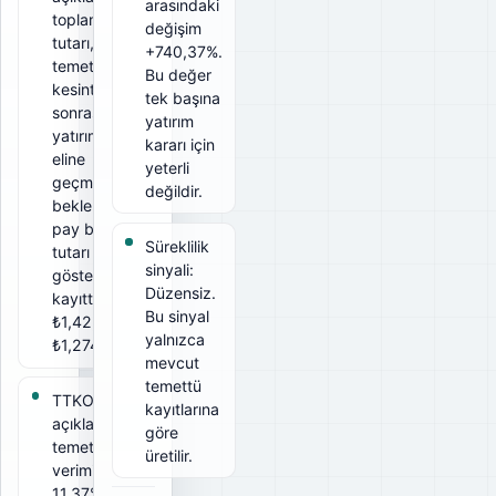
arasındaki
toplam
değişim
tutarı, net
+740,37%.
temettü ise
Bu değer
kesintiler
tek başına
sonrası
yatırım
yatırımcının
kararı için
eline
yeterli
geçmesi
değildir.
beklenen
pay başına
Süreklilik
tutarı
sinyali:
gösterir. Bu
Düzensiz.
kayıtta brüt
Bu sinyal
₺1,42, net
yalnızca
₺1,274.
mevcut
temettü
TTKOM için
kayıtlarına
açıklanan
göre
temettü
üretilir.
verimi
11,37%. Bu