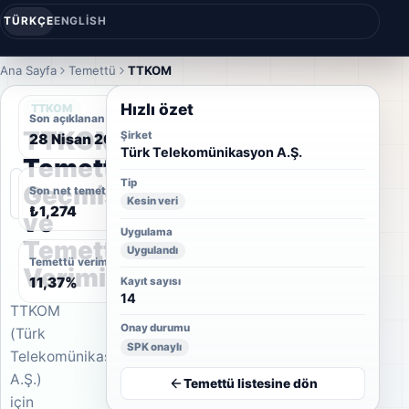
TÜRKÇE
ENGLISH
Ana Sayfa
Temettü
TTKOM
Hızlı özet
TTKOM
Son açıklanan temettü tarihi
TTKOM
Şirket
28 Nisan 2022
Türk Telekomünikasyon A.Ş.
Temettü
Tip
Geçmişi
Son net temettü
Kesin veri
₺1,274
ve
Uygulama
Temettü
Uygulandı
Temettü verimi
Verimi
11,37%
Kayıt sayısı
14
TTKOM
Onay durumu
(Türk
SPK onaylı
Telekomünikasyon
A.Ş.)
Temettü listesine dön
için