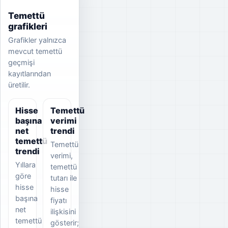
Temettü
grafikleri
Grafikler yalnızca
mevcut temettü
geçmişi
kayıtlarından
üretilir.
Hisse
Temettü
başına
verimi
net
trendi
temettü
Temettü
trendi
verimi,
Yıllara
temettü
göre
tutarı ile
hisse
hisse
başına
fiyatı
net
ilişkisini
temettü
gösterir;