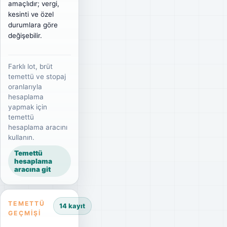
amaçlıdır; vergi,
kesinti ve özel
durumlara göre
değişebilir.
Farklı lot, brüt
temettü ve stopaj
oranlarıyla
hesaplama
yapmak için
temettü
hesaplama aracını
kullanın.
Temettü
hesaplama
aracına git
TEMETTÜ
14 kayıt
GEÇMIŞI