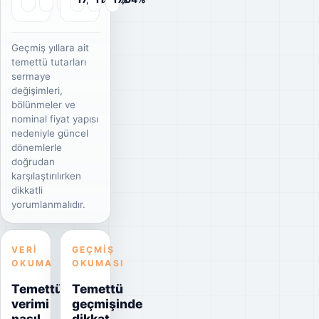
Geçmiş yıllara ait
temettü tutarları
sermaye
değişimleri,
bölünmeler ve
nominal fiyat yapısı
nedeniyle güncel
dönemlerle
doğrudan
karşılaştırılırken
dikkatli
yorumlanmalıdır.
VERI
GEÇMIŞ
OKUMA
OKUMASI
Temettü
Temettü
verimi
geçmişinde
nasıl
dikkat