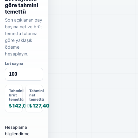
göre tahmini
temettü
Son açıklanan pay
başına net ve brüt
temettü tutarına
göre yaklaşık
ödeme
hesaplayın.
Lot sayısı
Tahmini
Tahmini
brüt
net
temettü
temettü
₺142,00
₺127,40
Hesaplama
bilgilendirme