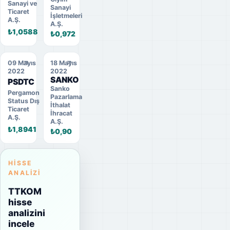
Sanayi ve
Sanayi
Ticaret
İşletmeleri
A.Ş.
A.Ş.
₺1,0588
₺0,972
09 Mayıs
18 Mayıs
2022
2022
SANKO
PSDTC
Sanko
Pergamon
Pazarlama
Status Dış
İthalat
Ticaret
İhracat
A.Ş.
A.Ş.
₺1,8941
₺0,90
HISSE
ANALIZI
TTKOM
hisse
analizini
incele