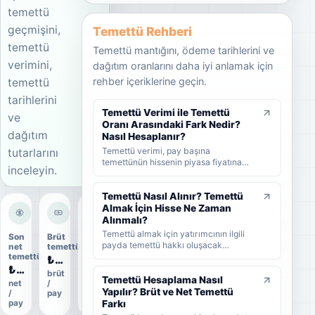
temettü
geçmişini,
Temettü Rehberi
temettü
Temettü mantığını, ödeme tarihlerini ve
verimini,
dağıtım oranlarını daha iyi anlamak için
rehber içeriklerine geçin.
temettü
tarihlerini
Temettü Verimi ile Temettü
ve
Oranı Arasındaki Fark Nedir?
dağıtım
Nasıl Hesaplanır?
Temettü verimi, pay başına
tutarlarını
temettünün hissenin piyasa fiyatına
inceleyin.
oranını; temettü dağıtım oranı ise
şirket kârının ne kadarının ortaklara
dağıtıldığını gösterir. KAP'ta görülen
Temettü Nasıl Alınır? Temettü
kâr payı oranı ise çoğunlukla 1 TL
Almak İçin Hisse Ne Zaman
nominal değere göre hesaplanan ayrı
Alınmalı?
bir yüzdedir. Bu rehberde temettü
Temettü almak için yatırımcının ilgili
Son
Brüt
Dağıtım
verimi, dağıtım oranı ve KAP temettü
payda temettü hakkı oluşacak
net
temettü
oranı
oranı arasındaki farkları formüller ve
tarihlerden önce hisse sahibi olması
temettü
₺1,42
86%
örneklerle öğrenebilirsiniz.
gerekir. Bu rehberde temettünün nasıl
₺1,274
brüt
ödeme
alındığını, hak kullanım tarihi, kayıt
Temettü Hesaplama Nasıl
net
/
oranı
tarihi ve ödeme tarihi arasındaki farkı
Yapılır? Brüt ve Net Temettü
/
pay
ve yatırımcıların nelere dikkat etmesi
Farkı
pay
gerektiğini sade şekilde bulabilirsiniz.