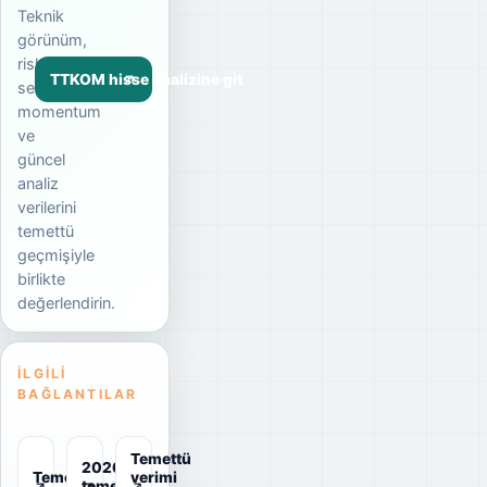
Teknik
görünüm,
risk
TTKOM hisse analizine git
seviyesi,
momentum
ve
güncel
analiz
verilerini
temettü
geçmişiyle
birlikte
değerlendirin.
İLGILI
BAĞLANTILAR
Temettü
2026
Temettü
verimi
temettü