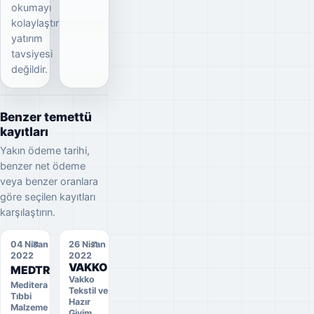
okumayı
kolaylaştırır;
yatırım
tavsiyesi
değildir.
Benzer temettü
kayıtları
Yakın ödeme tarihi,
benzer net ödeme
veya benzer oranlara
göre seçilen kayıtları
karşılaştırın.
04 Nisan
26 Nisan
2022
2022
VAKKO
MEDTR
Vakko
Meditera
Tekstil ve
Tıbbi
Hazır
Malzeme
Giyim