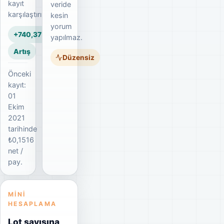
kayıt
veride
karşılaştırılır.
kesin
yorum
+740,37%
yapılmaz.
Artış
Düzensiz
Önceki
kayıt:
01
Ekim
2021
tarihinde
₺0,1516
net /
pay.
MINI
HESAPLAMA
Lot sayısına