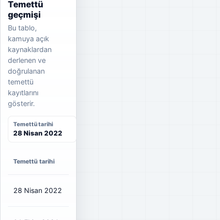
Temettü
geçmişi
Bu tablo,
kamuya açık
kaynaklardan
derlenen ve
doğrulanan
temettü
kayıtlarını
gösterir.
Temettü tarihi
28 Nisan 2022
Net
Brüt
Temettü tarihi
Dağıtım oranı
temettü
temettü
28 Nisan 2022
₺1,274
₺1,42
86%