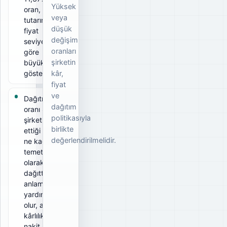
Yüksek
oran, ödeme
veya
tutarının ilgili
düşük
fiyat
değişim
seviyesine
oranları
göre
şirketin
büyüklüğünü
gösterir.
kâr,
fiyat
ve
Dağıtım
dağıtım
oranı 86%;
politikasıyla
şirketin elde
birlikte
ettiği kârın
değerlendirilmelidir.
ne kadarını
temettü
olarak
dağıttığını
anlamaya
yardımcı
olur, ancak
kârlılık ve
nakit akışıyla