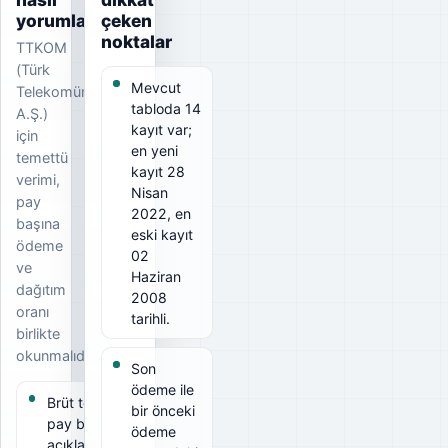
yorumlanmalı?
çeken
noktalar
TTKOM
(Türk
Mevcut
Telekomünikasyon
tabloda 14
A.Ş.)
kayıt var;
için
en yeni
temettü
kayıt 28
verimi,
Nisan
pay
2022, en
başına
eski kayıt
ödeme
02
ve
Haziran
dağıtım
2008
oranı
tarihli.
birlikte
okunmalıdır.
Son
ödeme ile
Brüt temettü
bir önceki
pay başına
ödeme
açıklanan