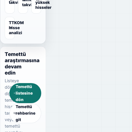
takvimi
yüksek
takvimi
hisseler
TTKOM
hisse
analizi
Temettü
araştırmasına
devam
edin
Listeye
Temettü
dönerek
listesine
diğer
dön
temettü
hisselerini
Temettü
tarayın
rehberine
veya
git
temettü