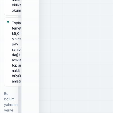
birlikte
okunmalıdır.
Toplam brüt
temettü
₺5,0 Mr;
şirketin tüm
pay
sahiplerine
dağıtmayı
açıkladığı
toplam brüt
nakit
büyüklüğünü
anlatır.
Bu
bölüm
yalnızca
veriyi