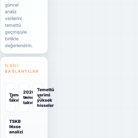
güncel
analiz
verilerini
temettü
geçmişiyle
birlikte
değerlendirin.
İLGILI
BAĞLANTILAR
Temettü
2026
Temettü
verimi
temettü
takvimi
yüksek
takvimi
hisseler
TSKB
hisse
analizi