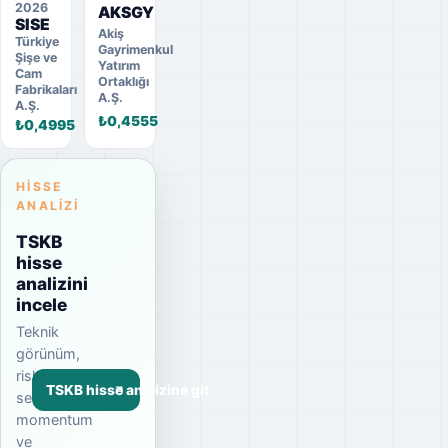
2026
AKSGY
SISE
Akiş
Türkiye
Gayrimenkul
Şişe ve
Yatırım
Cam
Ortaklığı
Fabrikaları
A.Ş.
A.Ş.
₺0,4555
₺0,4995
HISSE
ANALIZI
TSKB
hisse
analizini
incele
Teknik
görünüm,
risk
TSKB hisse analizine git
seviyesi,
momentum
ve