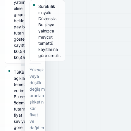
yatırımcının
Süreklilik
eline
sinyali:
geçmesi
Düzensiz.
beklenen
Bu sinyal
pay başına
yalnızca
tutarı
mevcut
gösterir. Bu
temettü
kayıtta brüt
kayıtlarına
₺0,54, net
göre üretilir.
₺0,4554.
Yüksek
TSKB için
veya
açıklanan
düşük
temettü
değişim
verimi 4,6%.
oranları
Bu oran,
şirketin
ödeme
kâr,
tutarının ilgili
fiyat
fiyat
seviyesine
ve
göre
dağıtım