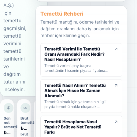
A.Ş.)
için
Temettü Rehberi
temettü
Temettü mantığını, ödeme tarihlerini ve
geçmişini,
dağıtım oranlarını daha iyi anlamak için
rehber içeriklerine geçin.
temettü
verimini,
Temettü Verimi ile Temettü
temettü
Oranı Arasındaki Fark Nedir?
tarihlerini
Nasıl Hesaplanır?
Temettü verimi, pay başına
ve
temettünün hissenin piyasa fiyatına
dağıtım
oranını; temettü dağıtım oranı ise
şirket kârının ne kadarının ortaklara
tutarlarını
dağıtıldığını gösterir. KAP'ta görülen
Temettü Nasıl Alınır? Temettü
inceleyin.
kâr payı oranı ise çoğunlukla 1 TL
Almak İçin Hisse Ne Zaman
nominal değere göre hesaplanan ayrı
Alınmalı?
bir yüzdedir. Bu rehberde temettü
Temettü almak için yatırımcının ilgili
verimi, dağıtım oranı ve KAP temettü
payda temettü hakkı oluşacak
oranı arasındaki farkları formüller ve
tarihlerden önce hisse sahibi olması
örneklerle öğrenebilirsiniz.
gerekir. Bu rehberde temettünün nasıl
Son
Brüt
Dağıtım
alındığını, hak kullanım tarihi, kayıt
Temettü Hesaplama Nasıl
net
temettü
oranı
tarihi ve ödeme tarihi arasındaki farkı
Yapılır? Brüt ve Net Temettü
temettü
₺0,54
13%
ve yatırımcıların nelere dikkat etmesi
₺0,4554
Farkı
brüt
ödeme
gerektiğini sade şekilde bulabilirsiniz.