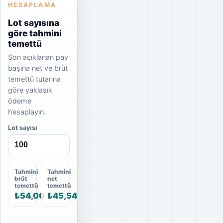
HESAPLAMA
Lot sayısına
göre tahmini
temettü
Son açıklanan pay
başına net ve brüt
temettü tutarına
göre yaklaşık
ödeme
hesaplayın.
Lot sayısı
Tahmini
Tahmini
brüt
net
temettü
temettü
₺54,00
₺45,54