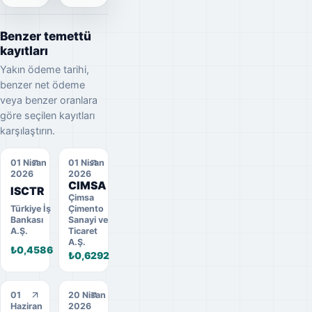
Benzer temettü
kayıtları
Yakın ödeme tarihi,
benzer net ödeme
veya benzer oranlara
göre seçilen kayıtları
karşılaştırın.
01 Nisan
01 Nisan
2026
2026
CIMSA
ISCTR
Çimsa
Türkiye İş
Çimento
Bankası
Sanayi ve
A.Ş.
Ticaret
A.Ş.
₺0,4586
₺0,6292
01
20 Nisan
Haziran
2026