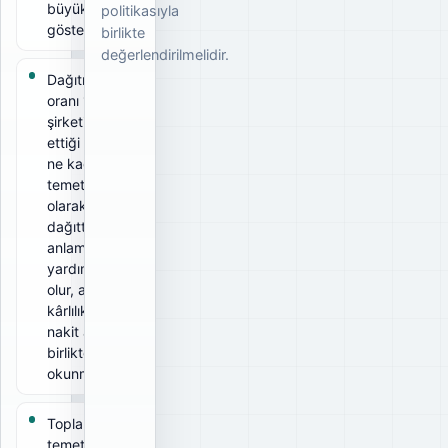
büyüklüğünü
politikasıyla
gösterir.
birlikte
değerlendirilmelidir.
Dağıtım
oranı 13%;
şirketin elde
ettiği kârın
ne kadarını
temettü
olarak
dağıttığını
anlamaya
yardımcı
olur, ancak
kârlılık ve
nakit akışıyla
birlikte
okunmalıdır.
Toplam brüt
temettü