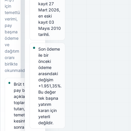
kayıt 27
için
Mart 2026,
temettü
en eski
verimi,
kayıt 03
pay
Mayıs 2010
başına
tarihli.
ödeme
ve
Son ödeme
dağıtım
ile bir
oranı
önceki
birlikte
ödeme
okunmalıdır.
arasındaki
değişim
Brüt temettü
+1.951,35%.
pay başına
Bu değer
açıklanan
tek başına
toplam
yatırım
tutarı, net
kararı için
temettü ise
yeterli
kesintiler
değildir.
sonrası