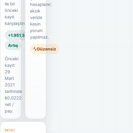
ile bir
hesaplanır;
önceki
eksik
kayıt
veride
karşılaştırılır.
kesin
yorum
+1.951,35%
yapılmaz.
Artış
Düzensiz
Önceki
kayıt:
29
Mart
2021
tarihinde
₺0,0222
net /
pay.
MINI