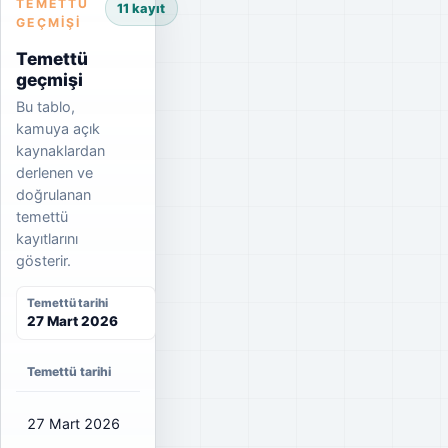
TEMETTÜ
11 kayıt
GEÇMIŞI
Temettü
geçmişi
Bu tablo,
kamuya açık
kaynaklardan
derlenen ve
doğrulanan
temettü
kayıtlarını
gösterir.
Temettü tarihi
27 Mart 2026
Temettü tarihi
Net temettü
Brüt temettü
Dağıtım oranı
27 Mart 2026
₺0,4554
₺0,54
13%