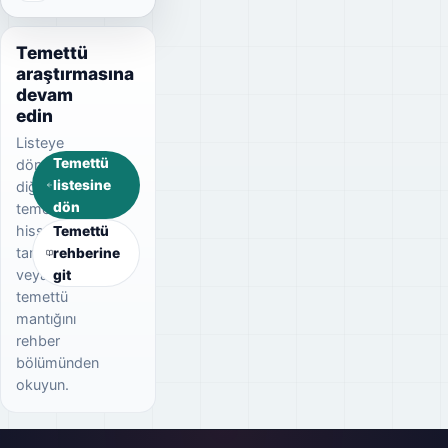
Temettü
araştırmasına
devam
edin
Listeye
Temettü
dönerek
listesine
diğer
dön
temettü
hisselerini
Temettü
tarayın
rehberine
veya
git
temettü
mantığını
rehber
bölümünden
okuyun.