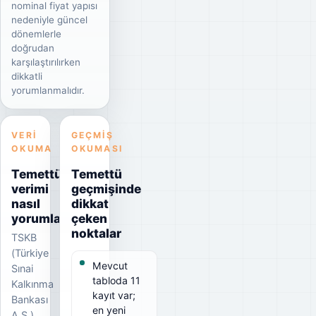
nominal fiyat yapısı
nedeniyle güncel
dönemlerle
doğrudan
karşılaştırılırken
dikkatli
yorumlanmalıdır.
VERI
GEÇMIŞ
OKUMA
OKUMASI
Temettü
Temettü
verimi
geçmişinde
nasıl
dikkat
yorumlanmalı?
çeken
noktalar
TSKB
(Türkiye
Mevcut
Sınai
tabloda 11
Kalkınma
kayıt var;
Bankası
en yeni
A.Ş.)