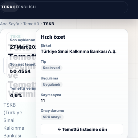
TÜRKÇE
ENGLISH
Ana Sayfa
Temettü
TSKB
Hızlı özet
TSKB
Son açıklanan temettü tarihi
TSKB
Şirket
27 Mart 2026
Türkiye Sınai Kalkınma Bankası A.Ş.
Temettü
Tip
Geçmişi
Son net temettü
Kesin veri
₺0,4554
ve
Uygulama
Temettü
Uygulandı
Temettü verimi
Verimi
4,6%
Kayıt sayısı
11
TSKB
Onay durumu
(Türkiye
SPK onaylı
Sınai
Kalkınma
Temettü listesine dön
Bankası