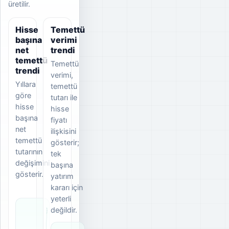
üretilir.
Hisse
Temettü
başına
verimi
net
trendi
temettü
Temettü
trendi
verimi,
Yıllara
temettü
göre
tutarı ile
hisse
hisse
başına
fiyatı
net
ilişkisini
temettü
gösterir;
tutarının
tek
değişimini
başına
gösterir.
yatırım
kararı için
yeterli
değildir.