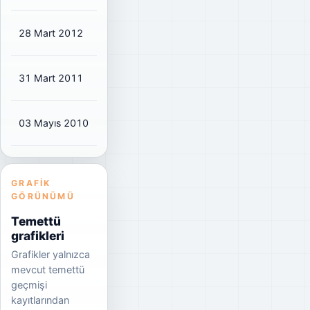
28 Mart 2012
₺0,0478
₺0,06
18%
31 Mart 2011
₺0,051
₺0,06
20%
03 Mayıs 2010
₺0,0425
₺0,05
17%
GRAFIK
GÖRÜNÜMÜ
Temettü
grafikleri
Grafikler yalnızca
mevcut temettü
geçmişi
kayıtlarından