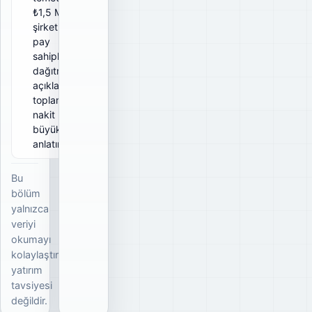
₺1,5 Mr;
şirketin tüm
pay
sahiplerine
dağıtmayı
açıkladığı
toplam brüt
nakit
büyüklüğünü
anlatır.
Bu
bölüm
yalnızca
veriyi
okumayı
kolaylaştırır;
yatırım
tavsiyesi
değildir.