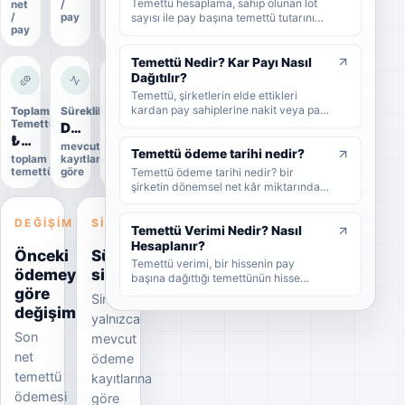
Temettü hesaplama, sahip olunan lot
net
/
oranı
/
pay
sayısı ile pay başına temettü tutarının
pay
çarpılmasıyla yapılır. Bu rehberde brüt
temettü, net temettü, stopaj, temettü
verimi ve örnek hesaplama adımlarını
Temettü Nedir? Kar Payı Nasıl
sade şekilde bulabilirsiniz.
Dağıtılır?
Temettü, şirketlerin elde ettikleri
kardan pay sahiplerine nakit veya pay
Toplam
Süreklilik
Uygulama
biçiminde dağıttıkları kar payıdır. Bu
Temettü
durumu
Düzensiz
rehberde temettünün ne olduğunu,
₺1,5 Mr
Uygulandı
mevcut
nasıl dağıtıldığını, brüt-net temettü
Temettü ödeme tarihi nedir?
toplam
kayıtlara
Kesin
farkını, temettü tarihlerini ve
Temettü ödeme tarihi nedir? bir
temettü
göre
veri
yatırımcıların dikkat etmesi
şirketin dönemsel net kâr miktarından
gerekenleri sade şekilde bulabilirsiniz.
nakit veya hisse senedi cinsinden
şirket ortaklarına pay vermesidir.
DEĞIŞIM
SINYAL
Temettü Verimi Nedir? Nasıl
Hesaplanır?
Önceki
Süreklilik
Temettü verimi, bir hissenin pay
ödemeye
sinyali
başına dağıttığı temettünün hisse
göre
fiyatına oranını gösteren yüzdesel bir
Sinyal
göstergedir. Bu rehberde temettü
değişim
yalnızca
veriminin nasıl hesaplandığını, yüksek
Son
temettü veriminin ne anlama geldiğini
mevcut
ve yatırımcıların bu oranı nasıl
net
ödeme
yorumlaması gerektiğini sade
temettü
kayıtlarına
örneklerle bulabilirsiniz.
ödemesi
göre