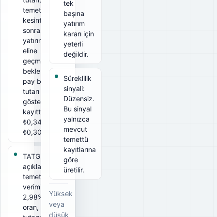
tek
temettü ise
başına
kesintiler
yatırım
sonrası
kararı için
yatırımcının
yeterli
eline
değildir.
geçmesi
beklenen
Süreklilik
pay başına
sinyali:
tutarı
Düzensiz.
gösterir. Bu
Bu sinyal
kayıtta brüt
yalnızca
₺0,34, net
mevcut
₺0,3015.
temettü
kayıtlarına
TATGD için
göre
açıklanan
üretilir.
temettü
verimi
Yüksek
2,98%. Bu
veya
oran, ödeme
düşük