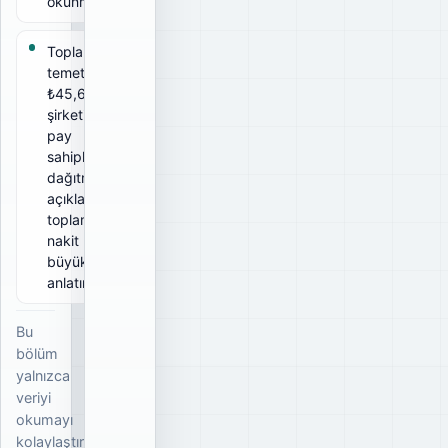
okunmalıdır.
Toplam brüt
temettü
₺45,6 Mn;
şirketin tüm
pay
sahiplerine
dağıtmayı
açıkladığı
toplam brüt
nakit
büyüklüğünü
anlatır.
Bu
bölüm
yalnızca
veriyi
okumayı
kolaylaştırır;