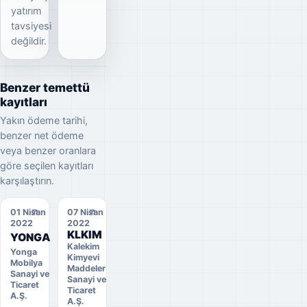
yatırım
tavsiyesi
değildir.
Benzer temettü
kayıtları
Yakın ödeme tarihi,
benzer net ödeme
veya benzer oranlara
göre seçilen kayıtları
karşılaştırın.
01 Nisan
07 Nisan
2022
2022
KLKIM
YONGA
Kalekim
Yonga
Kimyevi
Mobilya
Maddeler
Sanayi ve
Sanayi ve
Ticaret
Ticaret
A.Ş.
A.Ş.