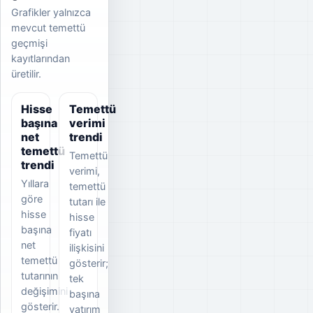
Grafikler yalnızca
mevcut temettü
geçmişi
kayıtlarından
üretilir.
Hisse
Temettü
başına
verimi
net
trendi
temettü
Temettü
trendi
verimi,
Yıllara
temettü
göre
tutarı ile
hisse
hisse
başına
fiyatı
net
ilişkisini
temettü
gösterir;
tutarının
tek
değişimini
başına
gösterir.
yatırım