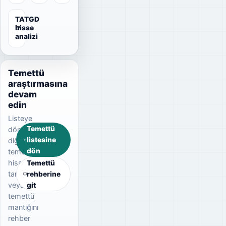
TATGD
hisse
analizi
Temettü
araştırmasına
devam
edin
Listeye
Temettü
dönerek
listesine
diğer
dön
temettü
hisselerini
Temettü
tarayın
rehberine
veya
git
temettü
mantığını
rehber