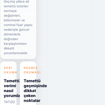
Geçmiş yıllara ait
temettü tutarları
sermaye
değişimleri,
bölünmeler ve
nominal fiyat yapısı
nedeniyle güncel
dönemlerle
doğrudan
karşılaştırılırken
dikkatli
yorumlanmalıdır.
VERI
GEÇMIŞ
OKUMA
OKUMASI
Temettü
Temettü
verimi
geçmişinde
nasıl
dikkat
yorumlanmalı?
çeken
noktalar
TATGD