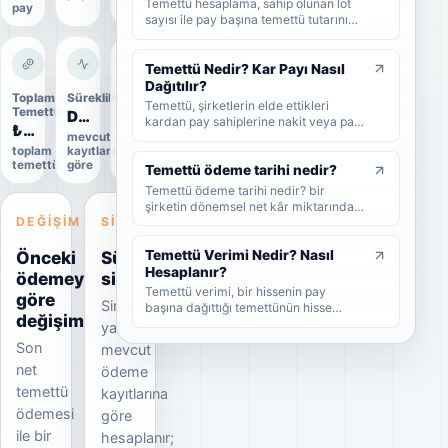
Temettü hesaplama, sahip olunan lot
pay
sayısı ile pay başına temettü tutarının
çarpılmasıyla yapılır. Bu rehberde brüt
temettü, net temettü, stopaj, temettü
verimi ve örnek hesaplama adımlarını
Temettü Nedir? Kar Payı Nasıl
sade şekilde bulabilirsiniz.
Dağıtılır?
Toplam
Süreklilik
Uygulama
Temettü, şirketlerin elde ettikleri
Temettü
durumu
Düzensiz
kardan pay sahiplerine nakit veya pay
₺45,6 Mn
Uygulandı
mevcut
biçiminde dağıttıkları kar payıdır. Bu
toplam
kayıtlara
Kesin
rehberde temettünün ne olduğunu,
temettü
göre
veri
nasıl dağıtıldığını, brüt-net temettü
Temettü ödeme tarihi nedir?
farkını, temettü tarihlerini ve
Temettü ödeme tarihi nedir? bir
yatırımcıların dikkat etmesi
şirketin dönemsel net kâr miktarından
gerekenleri sade şekilde bulabilirsiniz.
DEĞIŞIM
SINYAL
nakit veya hisse senedi cinsinden
şirket ortaklarına pay vermesidir.
Önceki
Süreklilik
Temettü Verimi Nedir? Nasıl
Hesaplanır?
ödemeye
sinyali
Temettü verimi, bir hissenin pay
göre
Sinyal
başına dağıttığı temettünün hisse
değişim
fiyatına oranını gösteren yüzdesel bir
yalnızca
göstergedir. Bu rehberde temettü
Son
mevcut
veriminin nasıl hesaplandığını, yüksek
net
ödeme
temettü veriminin ne anlama geldiğini
ve yatırımcıların bu oranı nasıl
temettü
kayıtlarına
yorumlaması gerektiğini sade
ödemesi
göre
örneklerle bulabilirsiniz.
ile bir
hesaplanır;