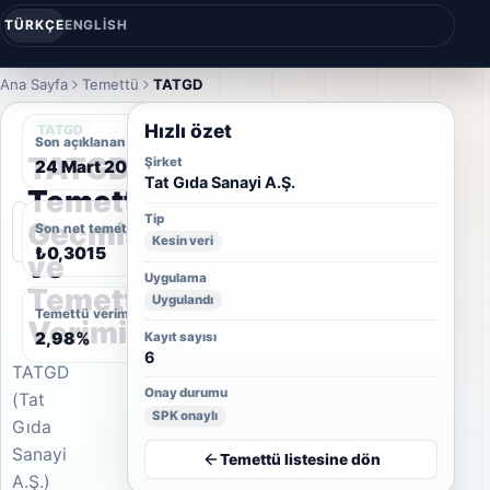
TÜRKÇE
ENGLISH
Ana Sayfa
Temettü
TATGD
Hızlı özet
TATGD
Son açıklanan temettü tarihi
TATGD
Şirket
24 Mart 2022
Tat Gıda Sanayi A.Ş.
Temettü
Tip
Geçmişi
Son net temettü
Kesin veri
₺0,3015
ve
Uygulama
Temettü
Uygulandı
Temettü verimi
Verimi
2,98%
Kayıt sayısı
6
TATGD
Onay durumu
(Tat
SPK onaylı
Gıda
Sanayi
Temettü listesine dön
A.Ş.)