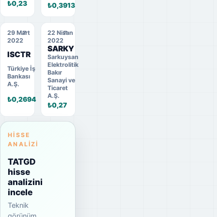
₺0,23
₺0,3913
29 Mart
22 Nisan
2022
2022
SARKY
ISCTR
Sarkuysan
Elektrolitik
Türkiye İş
Bakır
Bankası
Sanayi ve
A.Ş.
Ticaret
A.Ş.
₺0,2694
₺0,27
HISSE
ANALIZI
TATGD
hisse
analizini
incele
Teknik
görünüm,