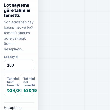
Lot sayısına
göre tahmini
temettü
Son açıklanan pay
başına net ve brüt
temettü tutarına
göre yaklaşık
ödeme
hesaplayın.
Lot sayısı
Tahmini
Tahmini
brüt
net
temettü
temettü
₺34,00
₺30,15
Hesaplama