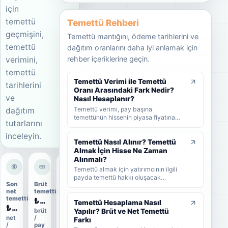
için
temettü
Temettü Rehberi
geçmişini,
Temettü mantığını, ödeme tarihlerini ve
temettü
dağıtım oranlarını daha iyi anlamak için
rehber içeriklerine geçin.
verimini,
temettü
Temettü Verimi ile Temettü
tarihlerini
Oranı Arasındaki Fark Nedir?
ve
Nasıl Hesaplanır?
Temettü verimi, pay başına
dağıtım
temettünün hissenin piyasa fiyatına
tutarlarını
oranını; temettü dağıtım oranı ise
şirket kârının ne kadarının ortaklara
inceleyin.
dağıtıldığını gösterir. KAP'ta görülen
Temettü Nasıl Alınır? Temettü
kâr payı oranı ise çoğunlukla 1 TL
Almak İçin Hisse Ne Zaman
nominal değere göre hesaplanan ayrı
Alınmalı?
bir yüzdedir. Bu rehberde temettü
Temettü almak için yatırımcının ilgili
verimi, dağıtım oranı ve KAP temettü
payda temettü hakkı oluşacak
oranı arasındaki farkları formüller ve
Son
Brüt
Dağıtım
tarihlerden önce hisse sahibi olması
örneklerle öğrenebilirsiniz.
net
temettü
oranı
gerekir. Bu rehberde temettünün nasıl
temettü
₺0,34
20%
alındığını, hak kullanım tarihi, kayıt
Temettü Hesaplama Nasıl
₺0,3015
tarihi ve ödeme tarihi arasındaki farkı
Yapılır? Brüt ve Net Temettü
brüt
ödeme
net
/
oranı
ve yatırımcıların nelere dikkat etmesi
Farkı
/
pay
gerektiğini sade şekilde bulabilirsiniz.