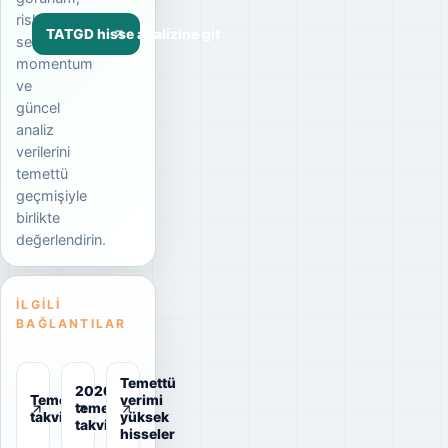
risk
TATGD hisse analizine git
seviyesi,
momentum
ve
güncel
analiz
verilerini
temettü
geçmişiyle
birlikte
değerlendirin.
İLGILI
BAĞLANTILAR
Temettü
2026
Temettü
verimi
temettü
takvimi
yüksek
takvimi
hisseler