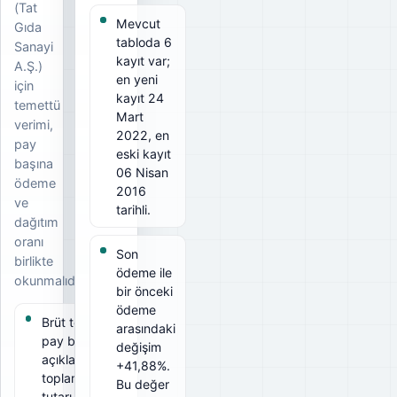
(Tat
Mevcut
Gıda
tabloda 6
Sanayi
kayıt var;
A.Ş.)
en yeni
için
kayıt 24
temettü
Mart
verimi,
2022, en
pay
eski kayıt
başına
06 Nisan
ödeme
2016
ve
tarihli.
dağıtım
oranı
Son
birlikte
ödeme ile
okunmalıdır.
bir önceki
ödeme
Brüt temettü
arasındaki
pay başına
değişim
açıklanan
+41,88%.
toplam
Bu değer
tutarı, net