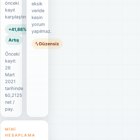
önceki
eksik
kayıt
veride
karşılaştırılır.
kesin
yorum
+41,88%
yapılmaz.
Artış
Düzensiz
Önceki
kayıt:
26
Mart
2021
tarihinde
₺0,2125
net /
pay.
MINI
HESAPLAMA