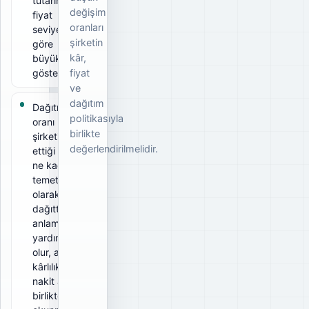
tutarının ilgili
değişim
fiyat
oranları
seviyesine
şirketin
göre
kâr,
büyüklüğünü
gösterir.
fiyat
ve
dağıtım
Dağıtım
politikasıyla
oranı 20%;
birlikte
şirketin elde
değerlendirilmelidir.
ettiği kârın
ne kadarını
temettü
olarak
dağıttığını
anlamaya
yardımcı
olur, ancak
kârlılık ve
nakit akışıyla
birlikte