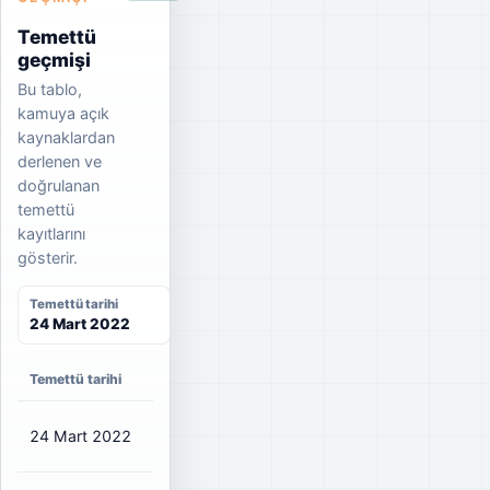
Temettü
geçmişi
Bu tablo,
kamuya açık
kaynaklardan
derlenen ve
doğrulanan
temettü
kayıtlarını
gösterir.
Temettü tarihi
24 Mart 2022
Temettü tarihi
Net temettü
Brüt temettü
Dağıtım oranı
24 Mart 2022
₺0,3015
₺0,34
20%