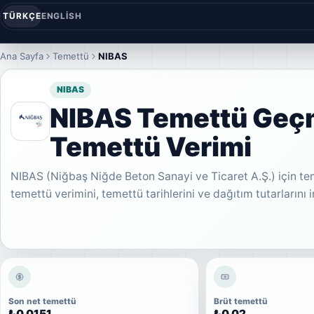
TÜRKÇE
ENGLISH
Ana Sayfa
Temettü
NIBAS
NIBAS
NIBAS Temettü Geçm
Temettü Verimi
NIBAS (Niğbaş Niğde Beton Sanayi ve Ticaret A.Ş.) için te
temettü verimini, temettü tarihlerini ve dağıtım tutarlarını 
Son net temettü
Brüt temettü
₺0,0151
₺0,02