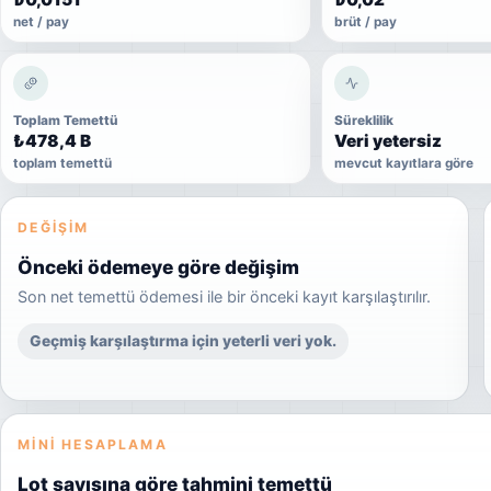
net / pay
brüt / pay
Toplam Temettü
Süreklilik
₺478,4 B
Veri yetersiz
toplam temettü
mevcut kayıtlara göre
DEĞIŞIM
Önceki ödemeye göre değişim
Son net temettü ödemesi ile bir önceki kayıt karşılaştırılır.
Geçmiş karşılaştırma için yeterli veri yok.
MINI HESAPLAMA
Lot sayısına göre tahmini temettü