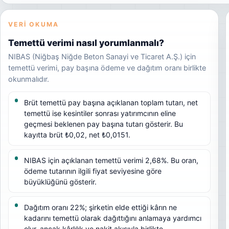
VERI OKUMA
Temettü verimi nasıl yorumlanmalı?
NIBAS (Niğbaş Niğde Beton Sanayi ve Ticaret A.Ş.) için
temettü verimi, pay başına ödeme ve dağıtım oranı birlikte
okunmalıdır.
Brüt temettü pay başına açıklanan toplam tutarı, net
temettü ise kesintiler sonrası yatırımcının eline
geçmesi beklenen pay başına tutarı gösterir. Bu
kayıtta brüt ₺0,02, net ₺0,0151.
NIBAS için açıklanan temettü verimi 2,68%. Bu oran,
ödeme tutarının ilgili fiyat seviyesine göre
büyüklüğünü gösterir.
Dağıtım oranı 22%; şirketin elde ettiği kârın ne
kadarını temettü olarak dağıttığını anlamaya yardımcı
olur, ancak kârlılık ve nakit akışıyla birlikte