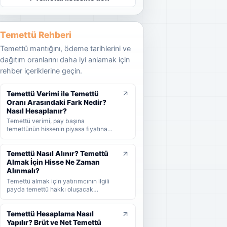
Temettü Rehberi
Temettü mantığını, ödeme tarihlerini ve
dağıtım oranlarını daha iyi anlamak için
rehber içeriklerine geçin.
Temettü Verimi ile Temettü
Oranı Arasındaki Fark Nedir?
Nasıl Hesaplanır?
Temettü verimi, pay başına
temettünün hissenin piyasa fiyatına
oranını; temettü dağıtım oranı ise
şirket kârının ne kadarının ortaklara
dağıtıldığını gösterir. KAP'ta görülen
Temettü Nasıl Alınır? Temettü
kâr payı oranı ise çoğunlukla 1 TL
Almak İçin Hisse Ne Zaman
nominal değere göre hesaplanan ayrı
Alınmalı?
bir yüzdedir. Bu rehberde temettü
Temettü almak için yatırımcının ilgili
verimi, dağıtım oranı ve KAP temettü
payda temettü hakkı oluşacak
oranı arasındaki farkları formüller ve
tarihlerden önce hisse sahibi olması
örneklerle öğrenebilirsiniz.
gerekir. Bu rehberde temettünün nasıl
alındığını, hak kullanım tarihi, kayıt
Temettü Hesaplama Nasıl
tarihi ve ödeme tarihi arasındaki farkı
Yapılır? Brüt ve Net Temettü