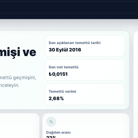
Son açıklanan temettü tarihi
işi ve
30 Eylül 2016
Son net temettü
₺0,0151
mettü geçmişini,
inceleyin.
Temettü verimi
2,68%
Dağıtım oranı
22%