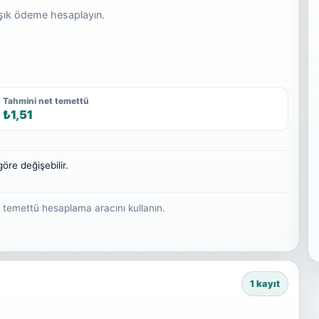
aşık ödeme hesaplayın.
Tahmini net temettü
₺1,51
öre değişebilir.
n temettü hesaplama aracını kullanın.
1 kayıt