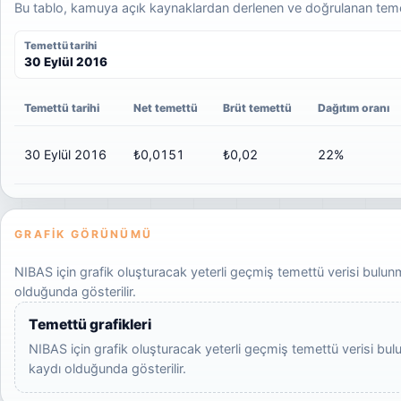
Bu tablo, kamuya açık kaynaklardan derlenen ve doğrulanan temett
Temettü tarihi
30 Eylül 2016
Temettü tarihi
Net temettü
Brüt temettü
Dağıtım oranı
30 Eylül 2016
₺0,0151
₺0,02
22%
GRAFIK GÖRÜNÜMÜ
NIBAS için grafik oluşturacak yeterli geçmiş temettü verisi bulunmu
olduğunda gösterilir.
Temettü grafikleri
NIBAS için grafik oluşturacak yeterli geçmiş temettü verisi bulun
kaydı olduğunda gösterilir.