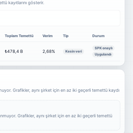
ü kayıtlarını gösterir.
Toplam Temettü
Verim
Tip
Durum
SPK onaylı
₺478,4 B
2,68%
Kesin veri
Uygulandı
yor. Grafikler, aynı şirket için en az iki geçerli temettü kaydı
muyor. Grafikler, aynı şirket için en az iki geçerli temettü