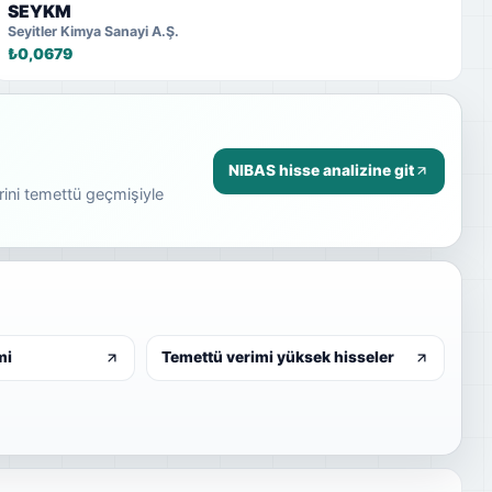
SEYKM
Seyitler Kimya Sanayi A.Ş.
₺0,0679
NIBAS hisse analizine git
rini temettü geçmişiyle
mi
Temettü verimi yüksek hisseler