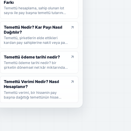
ve yatırımcıların nelere dikkat etmesi
Farkı
gerektiğini sade şekilde bulabilirsiniz.
Temettü hesaplama, sahip olunan lot
sayısı ile pay başına temettü tutarının
çarpılmasıyla yapılır. Bu rehberde brüt
temettü, net temettü, stopaj, temettü
verimi ve örnek hesaplama adımlarını
Temettü Nedir? Kar Payı Nasıl
sade şekilde bulabilirsiniz.
Dağıtılır?
Temettü, şirketlerin elde ettikleri
kardan pay sahiplerine nakit veya pay
biçiminde dağıttıkları kar payıdır. Bu
rehberde temettünün ne olduğunu,
nasıl dağıtıldığını, brüt-net temettü
Temettü ödeme tarihi nedir?
farkını, temettü tarihlerini ve
Temettü ödeme tarihi nedir? bir
yatırımcıların dikkat etmesi
şirketin dönemsel net kâr miktarından
gerekenleri sade şekilde bulabilirsiniz.
nakit veya hisse senedi cinsinden
şirket ortaklarına pay vermesidir.
Temettü Verimi Nedir? Nasıl
Hesaplanır?
Temettü verimi, bir hissenin pay
başına dağıttığı temettünün hisse
fiyatına oranını gösteren yüzdesel bir
göstergedir. Bu rehberde temettü
veriminin nasıl hesaplandığını, yüksek
temettü veriminin ne anlama geldiğini
ve yatırımcıların bu oranı nasıl
yorumlaması gerektiğini sade
örneklerle bulabilirsiniz.