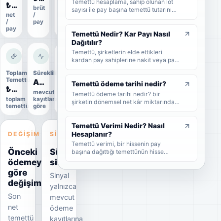
Temettü hesaplama, sahip olunan lot
₺0,735
brüt
ödeme
sayısı ile pay başına temettü tutarının
net
/
oranı
çarpılmasıyla yapılır. Bu rehberde brüt
/
pay
temettü, net temettü, stopaj, temettü
pay
verimi ve örnek hesaplama adımlarını
Temettü Nedir? Kar Payı Nasıl
sade şekilde bulabilirsiniz.
Dağıtılır?
Temettü, şirketlerin elde ettikleri
kardan pay sahiplerine nakit veya pay
biçiminde dağıttıkları kar payıdır. Bu
Toplam
Süreklilik
Uygulama
rehberde temettünün ne olduğunu,
Temettü
durumu
Artıyor
nasıl dağıtıldığını, brüt-net temettü
Temettü ödeme tarihi nedir?
₺106,2 Mn
Uygulandı
farkını, temettü tarihlerini ve
mevcut
Temettü ödeme tarihi nedir? bir
toplam
kayıtlara
Kesin
yatırımcıların dikkat etmesi
şirketin dönemsel net kâr miktarından
temettü
göre
veri
gerekenleri sade şekilde bulabilirsiniz.
nakit veya hisse senedi cinsinden
şirket ortaklarına pay vermesidir.
Temettü Verimi Nedir? Nasıl
DEĞIŞIM
SINYAL
Hesaplanır?
Temettü verimi, bir hissenin pay
Önceki
Süreklilik
başına dağıttığı temettünün hisse
fiyatına oranını gösteren yüzdesel bir
ödemeye
sinyali
göstergedir. Bu rehberde temettü
göre
Sinyal
veriminin nasıl hesaplandığını, yüksek
değişim
temettü veriminin ne anlama geldiğini
yalnızca
ve yatırımcıların bu oranı nasıl
Son
mevcut
yorumlaması gerektiğini sade
net
örneklerle bulabilirsiniz.
ödeme
temettü
kayıtlarına