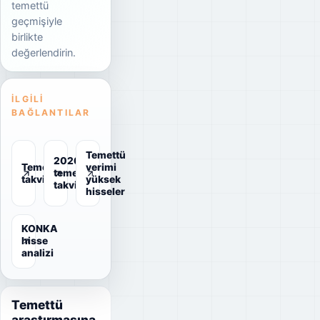
temettü
geçmişiyle
birlikte
değerlendirin.
İLGILI
BAĞLANTILAR
Temettü
2026
Temettü
verimi
temettü
takvimi
yüksek
takvimi
hisseler
KONKA
hisse
analizi
Temettü
araştırmasına