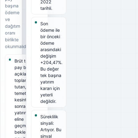
2022
başına
tarihli.
ödeme
ve
Son
dağıtım
ödeme ile
oranı
bir önceki
birlikte
ödeme
okunmalıdır.
arasındaki
değişim
Brüt temettü
+204,47%.
pay başına
Bu değer
açıklanan
tek başına
toplam
yatırım
tutarı, net
kararı için
temettü ise
yeterli
kesintiler
değildir.
sonrası
yatırımcının
Süreklilik
eline
sinyali:
geçmesi
Artıyor. Bu
beklenen
sinyal