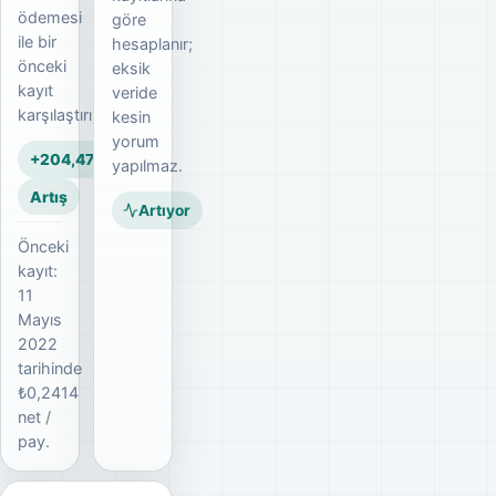
ödemesi
göre
ile bir
hesaplanır;
önceki
eksik
kayıt
veride
karşılaştırılır.
kesin
yorum
+204,47%
yapılmaz.
Artış
Artıyor
Önceki
kayıt:
11
Mayıs
2022
tarihinde
₺0,2414
net /
pay.