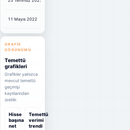
25 Temmuz 2023
₺0,735
₺0,82
11%
11 Mayıs 2022
₺0,2414
₺0,27
9%
GRAFIK
GÖRÜNÜMÜ
Temettü
grafikleri
Grafikler yalnızca
mevcut temettü
geçmişi
kayıtlarından
üretilir.
Hisse
Temettü
başına
verimi
net
trendi