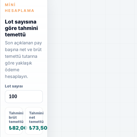
MINI
HESAPLAMA
Lot sayısına
göre tahmini
temettü
Son açıklanan pay
başına net ve brüt
temettü tutarına
göre yaklaşık
ödeme
hesaplayın.
Lot sayısı
Tahmini
Tahmini
brüt
net
temettü
temettü
₺82,00
₺73,50