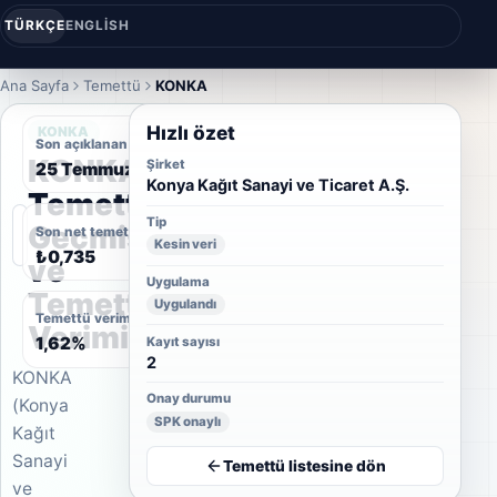
TÜRKÇE
ENGLISH
Ana Sayfa
Temettü
KONKA
Hızlı özet
KONKA
Son açıklanan temettü tarihi
KONKA
Şirket
25 Temmuz 2023
Konya Kağıt Sanayi ve Ticaret A.Ş.
Temettü
Tip
Geçmişi
Son net temettü
Kesin veri
₺0,735
ve
Uygulama
Temettü
Uygulandı
Temettü verimi
Verimi
1,62%
Kayıt sayısı
2
KONKA
Onay durumu
(Konya
SPK onaylı
Kağıt
Sanayi
Temettü listesine dön
ve