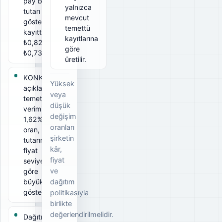
pay başına
yalnızca
tutarı
mevcut
gösterir. Bu
temettü
kayıtta brüt
kayıtlarına
₺0,82, net
göre
₺0,735.
üretilir.
KONKA için
Yüksek
açıklanan
veya
temettü
düşük
verimi
değişim
1,62%. Bu
oranları
oran, ödeme
şirketin
tutarının ilgili
kâr,
fiyat
fiyat
seviyesine
ve
göre
büyüklüğünü
dağıtım
gösterir.
politikasıyla
birlikte
değerlendirilmelidir.
Dağıtım