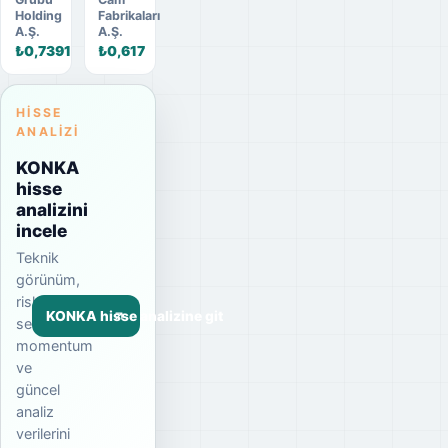
Holding
Fabrikaları
A.Ş.
A.Ş.
₺0,7391
₺0,617
HISSE
ANALIZI
KONKA
hisse
analizini
incele
Teknik
görünüm,
risk
KONKA hisse analizine git
seviyesi,
momentum
ve
güncel
analiz
verilerini