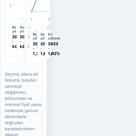
2022
2023
2022
2023
İlk
Son
En
yıl
yıl
yüksek
İlk
Son
En
2022
2023
2023
yıl
yıl
yüksek
·
·
·
2022
2023
2023
₺0,2414
₺0,735
₺0,735
·
·
·
1,28%
1,62%
1,62%
Geçmiş yıllara ait
temettü tutarları
sermaye
değişimleri,
bölünmeler ve
nominal fiyat yapısı
nedeniyle güncel
dönemlerle
doğrudan
karşılaştırılırken
dikkatli