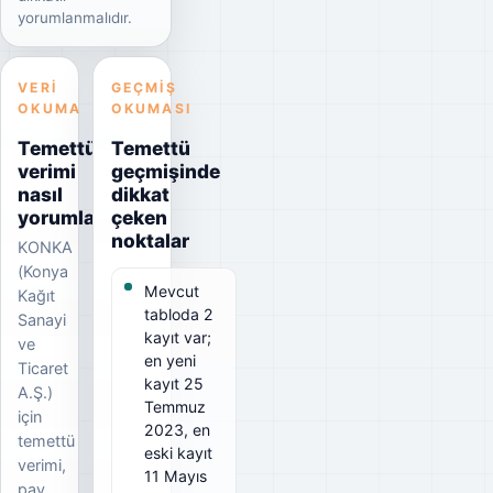
yorumlanmalıdır.
VERI
GEÇMIŞ
OKUMA
OKUMASI
Temettü
Temettü
verimi
geçmişinde
nasıl
dikkat
yorumlanmalı?
çeken
noktalar
KONKA
(Konya
Mevcut
Kağıt
tabloda 2
Sanayi
kayıt var;
ve
en yeni
Ticaret
kayıt 25
A.Ş.)
Temmuz
için
2023, en
temettü
eski kayıt
verimi,
11 Mayıs
pay