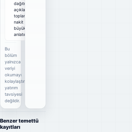
dağıtmayı
açıkladığı
toplam brüt
nakit
büyüklüğünü
anlatır.
Bu
bölüm
yalnızca
veriyi
okumayı
kolaylaştırır;
yatırım
tavsiyesi
değildir.
Benzer temettü
kayıtları