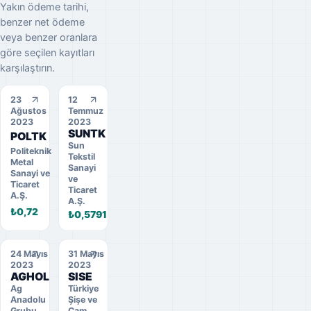
Yakın ödeme tarihi,
benzer net ödeme
veya benzer oranlara
göre seçilen kayıtları
karşılaştırın.
23
12
Ağustos
Temmuz
2023
2023
SUNTK
POLTK
Sun
Politeknik
Tekstil
Metal
Sanayi
Sanayi ve
ve
Ticaret
Ticaret
A.Ş.
A.Ş.
₺0,72
₺0,5791
24 Mayıs
31 Mayıs
2023
2023
AGHOL
SISE
Ag
Türkiye
Anadolu
Şişe ve
Grubu
Cam