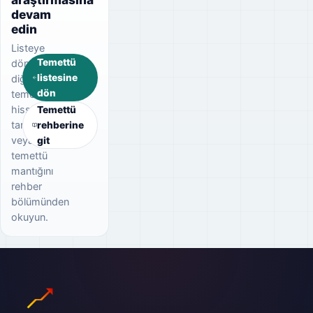
devam
edin
Listeye
Temettü
dönerek
listesine
diğer
dön
temettü
hisselerini
Temettü
tarayın
rehberine
veya
git
temettü
mantığını
rehber
bölümünden
okuyun.