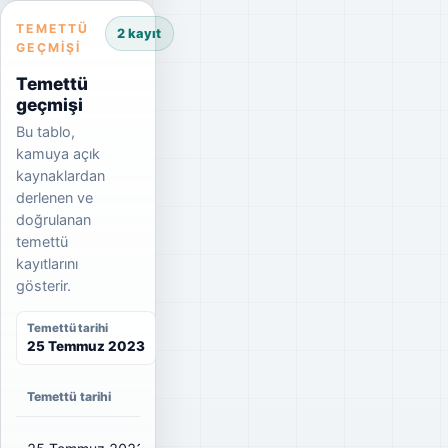
TEMETTÜ
2 kayıt
GEÇMIŞI
Temettü
geçmişi
Bu tablo,
kamuya açık
kaynaklardan
derlenen ve
doğrulanan
temettü
kayıtlarını
gösterir.
Temettü tarihi
25 Temmuz 2023
Temettü tarihi
Net temettü
Brüt temettü
Dağıtım oranı