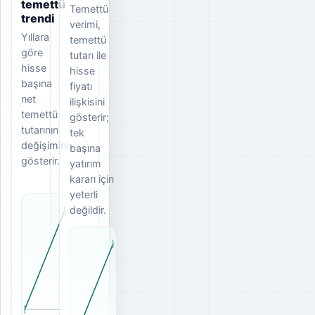
temettü
Temettü
trendi
verimi,
Yıllara
temettü
göre
tutarı ile
hisse
hisse
başına
fiyatı
net
ilişkisini
temettü
gösterir;
tutarının
tek
değişimini
başına
gösterir.
yatırım
kararı için
yeterli
değildir.