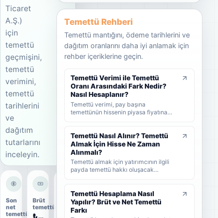
Ticaret
A.Ş.)
Temettü Rehberi
için
Temettü mantığını, ödeme tarihlerini ve
temettü
dağıtım oranlarını daha iyi anlamak için
rehber içeriklerine geçin.
geçmişini,
temettü
Temettü Verimi ile Temettü
verimini,
Oranı Arasındaki Fark Nedir?
temettü
Nasıl Hesaplanır?
Temettü verimi, pay başına
tarihlerini
temettünün hissenin piyasa fiyatına
ve
oranını; temettü dağıtım oranı ise
şirket kârının ne kadarının ortaklara
dağıtım
dağıtıldığını gösterir. KAP'ta görülen
Temettü Nasıl Alınır? Temettü
tutarlarını
kâr payı oranı ise çoğunlukla 1 TL
Almak İçin Hisse Ne Zaman
nominal değere göre hesaplanan ayrı
Alınmalı?
inceleyin.
bir yüzdedir. Bu rehberde temettü
Temettü almak için yatırımcının ilgili
verimi, dağıtım oranı ve KAP temettü
payda temettü hakkı oluşacak
oranı arasındaki farkları formüller ve
tarihlerden önce hisse sahibi olması
örneklerle öğrenebilirsiniz.
gerekir. Bu rehberde temettünün nasıl
alındığını, hak kullanım tarihi, kayıt
Temettü Hesaplama Nasıl
Son
Brüt
Dağıtım
tarihi ve ödeme tarihi arasındaki farkı
Yapılır? Brüt ve Net Temettü
net
temettü
oranı
ve yatırımcıların nelere dikkat etmesi
Farkı
temettü
₺0,82
11%
gerektiğini sade şekilde bulabilirsiniz.