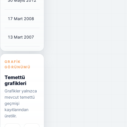
30 Mayıs 2012
₺0,03
₺0,03
47%
17 Mart 2008
₺0,10
₺0,10
50%
13 Mart 2007
₺0,02
₺0,02
66%
GRAFIK
GÖRÜNÜMÜ
Temettü
grafikleri
Grafikler yalnızca
mevcut temettü
geçmişi
kayıtlarından
üretilir.