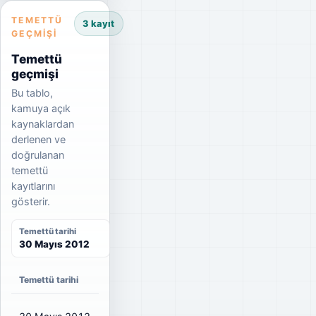
TEMETTÜ
3 kayıt
GEÇMIŞI
Temettü
geçmişi
Bu tablo,
kamuya açık
kaynaklardan
derlenen ve
doğrulanan
temettü
kayıtlarını
gösterir.
Temettü tarihi
30 Mayıs 2012
Temettü tarihi
Net temettü
Brüt temettü
Dağıtım oranı