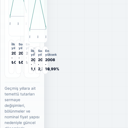
2007
2008
2012
2007
2008
2012
İlk
Son
En
yıl
yıl
yüksek
İlk
Son
En
2007
2012
2008
yıl
yıl
yüksek
·
·
·
2007
2012
2008
₺0,02
₺0,03
₺0,10
·
·
·
1,9%
2,34%
10,99%
Geçmiş yıllara ait
temettü tutarları
sermaye
değişimleri,
bölünmeler ve
nominal fiyat yapısı
nedeniyle güncel