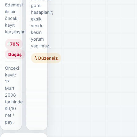
ödemesi
göre
ile bir
hesaplanır;
önceki
eksik
kayıt
veride
karşılaştırılır.
kesin
yorum
-70%
yapılmaz.
Düşüş
Düzensiz
Önceki
kayıt:
17
Mart
2008
tarihinde
₺0,10
net /
pay.