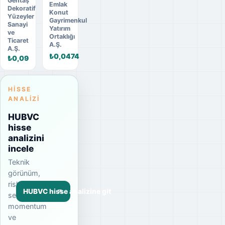
Gentaş
Emlak
Dekoratif
Konut
Yüzeyler
Gayrimenkul
Sanayi
Yatırım
ve
Ortaklığı
Ticaret
A.Ş.
A.Ş.
₺0,0474
₺0,09
HISSE
ANALIZI
HUBVC
hisse
analizini
incele
Teknik
görünüm,
risk
HUBVC hisse analizine git
seviyesi,
momentum
ve