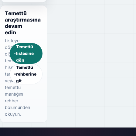
Temettü
araştırmasına
devam
edin
Listeye
Temettü
dönerek
listesine
diğer
dön
temettü
hisselerini
Temettü
tarayın
rehberine
veya
git
temettü
mantığını
rehber
bölümünden
okuyun.