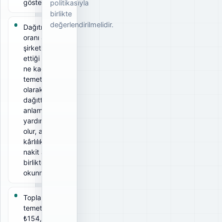
gösterir.
politikasıyla
birlikte
değerlendirilmelidir.
Dağıtım
oranı 47%;
şirketin elde
ettiği kârın
ne kadarını
temettü
olarak
dağıttığını
anlamaya
yardımcı
olur, ancak
kârlılık ve
nakit akışıyla
birlikte
okunmalıdır.
Toplam brüt
temettü
₺154,4 B;