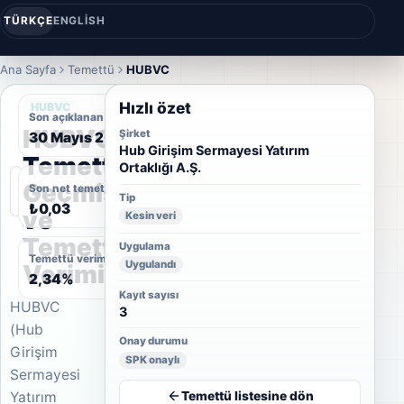
TÜRKÇE
ENGLISH
Ana Sayfa
Temettü
HUBVC
Hızlı özet
HUBVC
Son açıklanan temettü tarihi
HUBVC
Şirket
30 Mayıs 2012
Hub Girişim Sermayesi Yatırım
Temettü
Ortaklığı A.Ş.
Geçmişi
Son net temettü
Tip
₺0,03
ve
Kesin veri
Temettü
Uygulama
Temettü verimi
Uygulandı
Verimi
2,34%
Kayıt sayısı
HUBVC
3
(Hub
Onay durumu
Girişim
SPK onaylı
Sermayesi
Temettü listesine dön
Yatırım