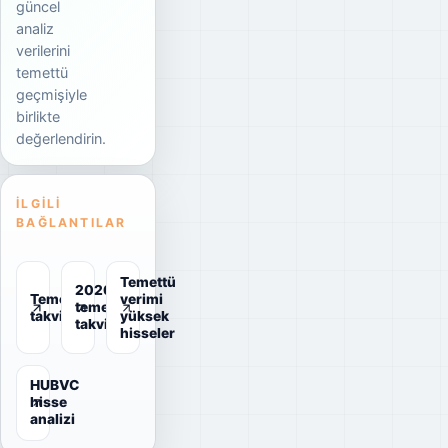
güncel
analiz
verilerini
temettü
geçmişiyle
birlikte
değerlendirin.
İLGILI
BAĞLANTILAR
Temettü
2026
Temettü
verimi
temettü
takvimi
yüksek
takvimi
hisseler
HUBVC
hisse
analizi