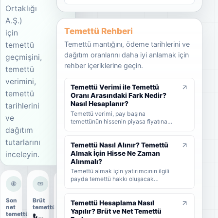
Ortaklığı
A.Ş.)
Temettü Rehberi
için
Temettü mantığını, ödeme tarihlerini ve
temettü
dağıtım oranlarını daha iyi anlamak için
geçmişini,
rehber içeriklerine geçin.
temettü
verimini,
Temettü Verimi ile Temettü
temettü
Oranı Arasındaki Fark Nedir?
Nasıl Hesaplanır?
tarihlerini
Temettü verimi, pay başına
ve
temettünün hissenin piyasa fiyatına
dağıtım
oranını; temettü dağıtım oranı ise
şirket kârının ne kadarının ortaklara
tutarlarını
dağıtıldığını gösterir. KAP'ta görülen
Temettü Nasıl Alınır? Temettü
kâr payı oranı ise çoğunlukla 1 TL
Almak İçin Hisse Ne Zaman
inceleyin.
nominal değere göre hesaplanan ayrı
Alınmalı?
bir yüzdedir. Bu rehberde temettü
Temettü almak için yatırımcının ilgili
verimi, dağıtım oranı ve KAP temettü
payda temettü hakkı oluşacak
oranı arasındaki farkları formüller ve
tarihlerden önce hisse sahibi olması
örneklerle öğrenebilirsiniz.
gerekir. Bu rehberde temettünün nasıl
Son
Brüt
Dağıtım
alındığını, hak kullanım tarihi, kayıt
Temettü Hesaplama Nasıl
net
temettü
oranı
tarihi ve ödeme tarihi arasındaki farkı
Yapılır? Brüt ve Net Temettü
temettü
₺0,03
47%
ve yatırımcıların nelere dikkat etmesi