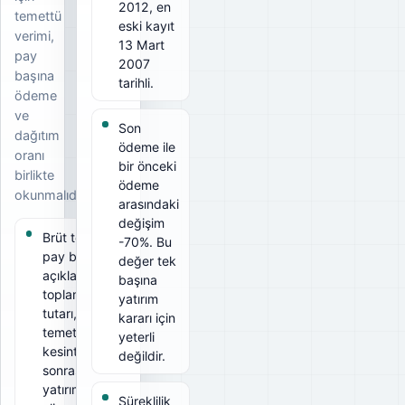
2012, en
temettü
eski kayıt
verimi,
13 Mart
pay
2007
başına
tarihli.
ödeme
ve
Son
dağıtım
ödeme ile
oranı
bir önceki
birlikte
ödeme
okunmalıdır.
arasındaki
değişim
Brüt temettü
-70%. Bu
pay başına
değer tek
açıklanan
başına
toplam
yatırım
tutarı, net
kararı için
temettü ise
yeterli
kesintiler
değildir.
sonrası
yatırımcının
Süreklilik