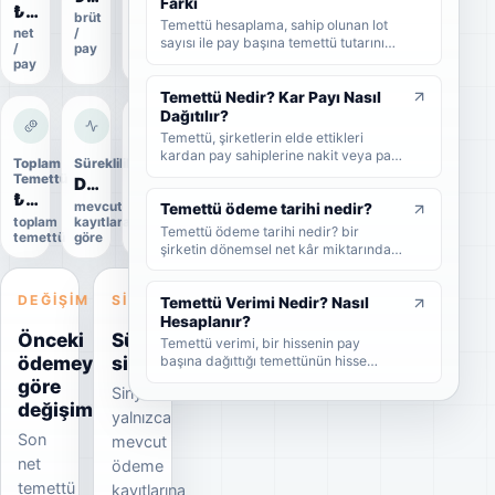
Farkı
₺0,03
gerektiğini sade şekilde bulabilirsiniz.
brüt
ödeme
Temettü hesaplama, sahip olunan lot
net
/
oranı
sayısı ile pay başına temettü tutarının
/
pay
çarpılmasıyla yapılır. Bu rehberde brüt
pay
temettü, net temettü, stopaj, temettü
verimi ve örnek hesaplama adımlarını
Temettü Nedir? Kar Payı Nasıl
sade şekilde bulabilirsiniz.
Dağıtılır?
Temettü, şirketlerin elde ettikleri
kardan pay sahiplerine nakit veya pay
Toplam
Süreklilik
Uygulama
biçiminde dağıttıkları kar payıdır. Bu
Temettü
durumu
Düzensiz
rehberde temettünün ne olduğunu,
₺154,4 B
Uygulandı
mevcut
nasıl dağıtıldığını, brüt-net temettü
Temettü ödeme tarihi nedir?
toplam
kayıtlara
Kesin
farkını, temettü tarihlerini ve
Temettü ödeme tarihi nedir? bir
temettü
göre
veri
yatırımcıların dikkat etmesi
şirketin dönemsel net kâr miktarından
gerekenleri sade şekilde bulabilirsiniz.
nakit veya hisse senedi cinsinden
şirket ortaklarına pay vermesidir.
DEĞIŞIM
SINYAL
Temettü Verimi Nedir? Nasıl
Hesaplanır?
Önceki
Süreklilik
Temettü verimi, bir hissenin pay
ödemeye
sinyali
başına dağıttığı temettünün hisse
fiyatına oranını gösteren yüzdesel bir
göre
Sinyal
göstergedir. Bu rehberde temettü
değişim
veriminin nasıl hesaplandığını, yüksek
yalnızca
temettü veriminin ne anlama geldiğini
Son
mevcut
ve yatırımcıların bu oranı nasıl
net
ödeme
yorumlaması gerektiğini sade
örneklerle bulabilirsiniz.
temettü
kayıtlarına