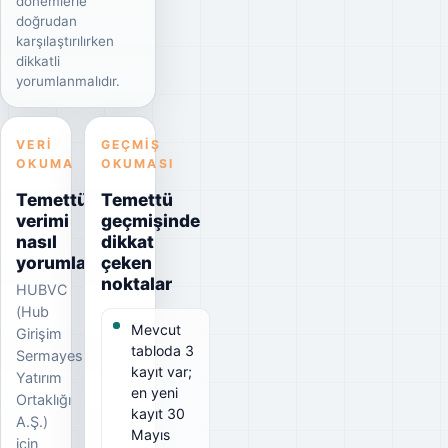
dönemlerle
doğrudan
karşılaştırılırken
dikkatli
yorumlanmalıdır.
VERI
GEÇMIŞ
OKUMA
OKUMASI
Temettü
Temettü
verimi
geçmişinde
nasıl
dikkat
yorumlanmalı?
çeken
noktalar
HUBVC
(Hub
Mevcut
Girişim
tabloda 3
Sermayesi
kayıt var;
Yatırım
en yeni
Ortaklığı
kayıt 30
A.Ş.)
Mayıs
için