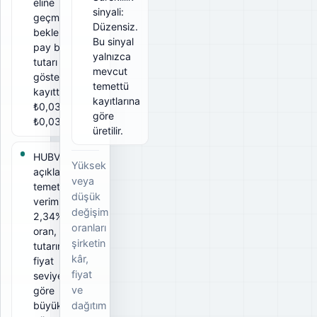
eline
sinyali:
geçmesi
Düzensiz.
beklenen
Bu sinyal
pay başına
yalnızca
tutarı
mevcut
gösterir. Bu
temettü
kayıtta brüt
kayıtlarına
₺0,03, net
göre
₺0,03.
üretilir.
HUBVC için
Yüksek
açıklanan
veya
temettü
düşük
verimi
değişim
2,34%. Bu
oranları
oran, ödeme
şirketin
tutarının ilgili
kâr,
fiyat
fiyat
seviyesine
ve
göre
büyüklüğünü
dağıtım