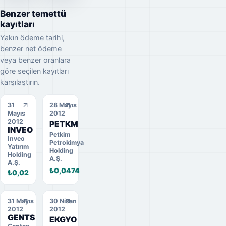
Benzer temettü
kayıtları
Yakın ödeme tarihi,
benzer net ödeme
veya benzer oranlara
göre seçilen kayıtları
karşılaştırın.
31
28 Mayıs
Mayıs
2012
2012
PETKM
INVEO
Petkim
Inveo
Petrokimya
Yatırım
Holding
Holding
A.Ş.
A.Ş.
₺0,0474
₺0,02
31 Mayıs
30 Nisan
2012
2012
GENTS
EKGYO