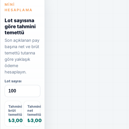
MINI
HESAPLAMA
Lot sayısına
göre tahmini
temettü
Son açıklanan pay
başına net ve brüt
temettü tutarına
göre yaklaşık
ödeme
hesaplayın.
Lot sayısı
Tahmini
Tahmini
brüt
net
temettü
temettü
₺3,00
₺3,00