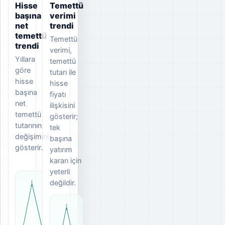
Hisse
Temettü
başına
verimi
net
trendi
temettü
Temettü
trendi
verimi,
Yıllara
temettü
göre
tutarı ile
hisse
hisse
başına
fiyatı
net
ilişkisini
temettü
gösterir;
tutarının
tek
değişimini
başına
gösterir.
yatırım
kararı için
yeterli
değildir.