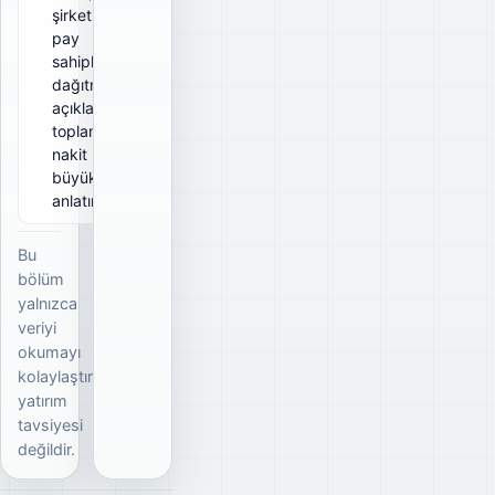
şirketin tüm
pay
sahiplerine
dağıtmayı
açıkladığı
toplam brüt
nakit
büyüklüğünü
anlatır.
Bu
bölüm
yalnızca
veriyi
okumayı
kolaylaştırır;
yatırım
tavsiyesi
değildir.