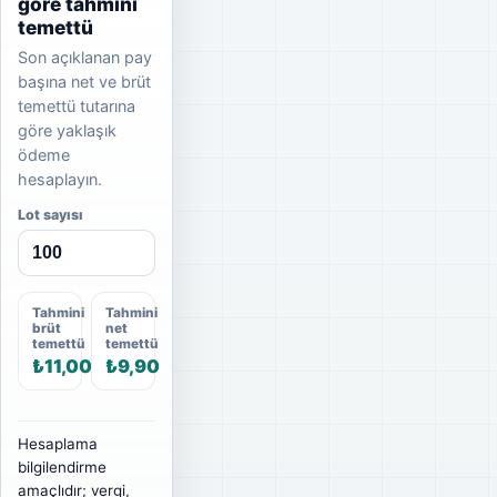
göre tahmini
temettü
Son açıklanan pay
başına net ve brüt
temettü tutarına
göre yaklaşık
ödeme
hesaplayın.
Lot sayısı
Tahmini
Tahmini
brüt
net
temettü
temettü
₺11,00
₺9,90
Hesaplama
bilgilendirme
amaçlıdır; vergi,