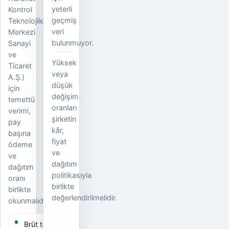
yeterli
Kontrol
geçmiş
Teknolojileri
veri
Merkezi
bulunmuyor.
Sanayi
ve
Yüksek
Ticaret
veya
A.Ş.)
düşük
için
değişim
temettü
oranları
verimi,
şirketin
pay
kâr,
başına
fiyat
ödeme
ve
ve
dağıtım
dağıtım
politikasıyla
oranı
birlikte
birlikte
değerlendirilmelidir.
okunmalıdır.
Brüt temettü