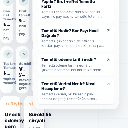
tarihi ve ödeme tarihi arasındaki farkı
Yapılır? Brüt ve Net Temettü
ve yatırımcıların nelere dikkat etmesi
Farkı
gerektiğini sade şekilde bulabilirsiniz.
Son
Brüt
Dağıtım
Temettü hesaplama, sahip olunan lot
net
temettü
oranı
sayısı ile pay başına temettü tutarının
temettü
₺0,11
29%
çarpılmasıyla yapılır. Bu rehberde brüt
₺0,099
temettü, net temettü, stopaj, temettü
brüt
ödeme
net
/
oranı
verimi ve örnek hesaplama adımlarını
Temettü Nedir? Kar Payı Nasıl
/
pay
sade şekilde bulabilirsiniz.
Dağıtılır?
pay
Temettü, şirketlerin elde ettikleri
kardan pay sahiplerine nakit veya pay
biçiminde dağıttıkları kar payıdır. Bu
rehberde temettünün ne olduğunu,
nasıl dağıtıldığını, brüt-net temettü
Temettü ödeme tarihi nedir?
farkını, temettü tarihlerini ve
Toplam
Süreklilik
Uygulama
Temettü ödeme tarihi nedir? bir
Temettü
durumu
yatırımcıların dikkat etmesi
Veri
şirketin dönemsel net kâr miktarından
₺3,9 Mn
Uygulandı
gerekenleri sade şekilde bulabilirsiniz.
yetersiz
nakit veya hisse senedi cinsinden
şirket ortaklarına pay vermesidir.
toplam
Kesin
mevcut
temettü
veri
Temettü Verimi Nedir? Nasıl
kayıtlara
göre
Hesaplanır?
Temettü verimi, bir hissenin pay
başına dağıttığı temettünün hisse
fiyatına oranını gösteren yüzdesel bir
DEĞIŞIM
SINYAL
göstergedir. Bu rehberde temettü
veriminin nasıl hesaplandığını, yüksek
Önceki
Süreklilik
temettü veriminin ne anlama geldiğini
ödemeye
sinyali
ve yatırımcıların bu oranı nasıl
göre
yorumlaması gerektiğini sade