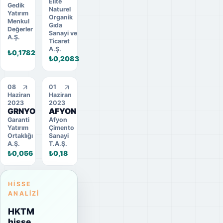
Elite
Gedik
Naturel
Yatırım
Organik
Menkul
Gıda
Değerler
Sanayi ve
A.Ş.
Ticaret
A.Ş.
₺0,1782
₺0,2083
08
01
Haziran
Haziran
2023
2023
GRNYO
AFYON
Garanti
Afyon
Yatırım
Çimento
Ortaklığı
Sanayi
A.Ş.
T.A.Ş.
₺0,056
₺0,18
HISSE
ANALIZI
HKTM
hisse