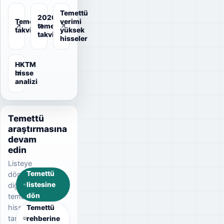
Temettü
2026
Temettü
verimi
temettü
takvimi
yüksek
takvimi
hisseler
HKTM
hisse
analizi
Temettü
araştırmasına
devam
edin
Listeye
Temettü
dönerek
listesine
diğer
dön
temettü
hisselerini
Temettü
tarayın
rehberine