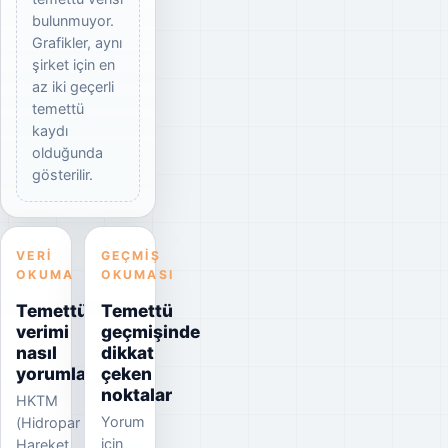
bulunmuyor.
Grafikler, aynı
şirket için en
az iki geçerli
temettü
kaydı
olduğunda
gösterilir.
VERI
GEÇMIŞ
OKUMA
OKUMASI
Temettü
Temettü
verimi
geçmişinde
nasıl
dikkat
yorumlanmalı?
çeken
noktalar
HKTM
Yorum
(Hidropar
için
Hareket