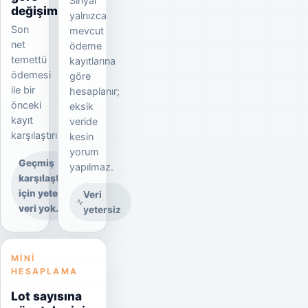
Sinyal
örneklerle bulabilirsiniz.
değişim
yalnızca
Son
mevcut
net
ödeme
temettü
kayıtlarına
ödemesi
göre
ile bir
hesaplanır;
önceki
eksik
kayıt
veride
karşılaştırılır.
kesin
yorum
Geçmiş
yapılmaz.
karşılaştırma
için yeterli
Veri
veri yok.
yetersiz
MINI
HESAPLAMA
Lot sayısına