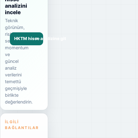
analizini
incele
Teknik
görünüm,
risk
HKTM hisse analizine git
seviyesi,
momentum
ve
güncel
analiz
verilerini
temettü
geçmişiyle
birlikte
değerlendirin.
İLGILI
BAĞLANTILAR