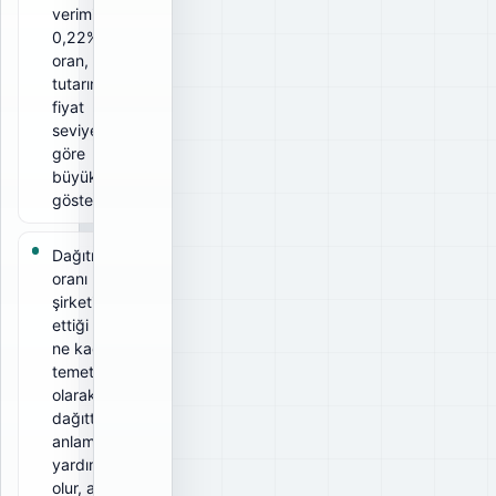
verimi
0,22%. Bu
oran, ödeme
tutarının ilgili
fiyat
seviyesine
göre
büyüklüğünü
gösterir.
Dağıtım
oranı 29%;
şirketin elde
ettiği kârın
ne kadarını
temettü
olarak
dağıttığını
anlamaya
yardımcı
olur, ancak