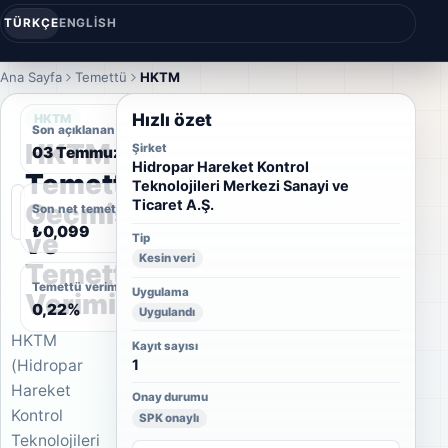
TÜRKÇE
ENGLISH
Ana Sayfa
Temettü
HKTM
Hızlı özet
HKTM
Son açıklanan temettü tarihi
HKTM
Şirket
03 Temmuz 2023
Hidropar Hareket Kontrol
Temettü
Teknolojileri Merkezi Sanayi ve
Ticaret A.Ş.
Geçmişi
Son net temettü
₺0,099
ve
Tip
Kesin veri
Temettü
Temettü verimi
Uygulama
Verimi
0,22%
Uygulandı
HKTM
Kayıt sayısı
(Hidropar
1
Hareket
Onay durumu
Kontrol
SPK onaylı
Teknolojileri