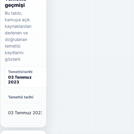
geçmişi
Bu tablo,
kamuya açık
kaynaklardan
derlenen ve
doğrulanan
temettü
kayıtlarını
gösterir.
Temettü tarihi
03 Temmuz
2023
Temettü tarihi
Net temettü
Brüt temettü
Dağıtım oranı
03 Temmuz 2023
₺0,099
₺0,11
29%