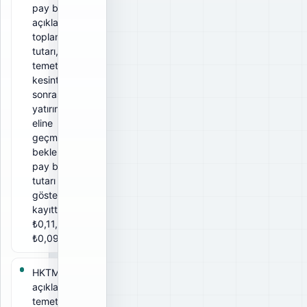
pay başına
açıklanan
toplam
tutarı, net
temettü ise
kesintiler
sonrası
yatırımcının
eline
geçmesi
beklenen
pay başına
tutarı
gösterir. Bu
kayıtta brüt
₺0,11, net
₺0,099.
HKTM için
açıklanan
temettü