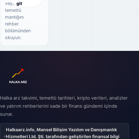
veya
git
temettü
mantığını
rehber
bölümünden
okuyun.
Halka arz takvimi, temettü tarihleri, kripto verileri, analizler
ve yatırım rehberlerini sade bir finans gündemi içinde
sunar.
Halkaarz.info, Mansel Bilişim Yazılım ve Danışmanlık
Hizmetleri Ltd. Şti. tarafından geliştirilen finansal bilgi