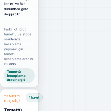
kesinti ve özel
durumlara göre
değişebilir.
Farklı lot, brüt
temettü ve stopaj
oranlarıyla
hesaplama
yapmak için
temettü
hesaplama aracını
kullanın.
Temettü
hesaplama
aracına git
TEMETTÜ
1 kayıt
GEÇMIŞI
Temettü