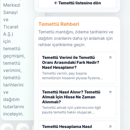
Temettü listesine dön
Merkezi
Sanayi
ve
Temettü Rehberi
Ticaret
Temettü mantığını, ödeme tarihlerini ve
A.Ş.)
dağıtım oranlarını daha iyi anlamak için
için
rehber içeriklerine geçin.
temettü
geçmişini,
Temettü Verimi ile Temettü
Oranı Arasındaki Fark Nedir?
temettü
Nasıl Hesaplanır?
verimini,
Temettü verimi, pay başına
temettü
temettünün hissenin piyasa fiyatına
oranını; temettü dağıtım oranı ise
tarihlerini
şirket kârının ne kadarının ortaklara
ve
dağıtıldığını gösterir. KAP'ta görülen
Temettü Nasıl Alınır? Temettü
kâr payı oranı ise çoğunlukla 1 TL
Almak İçin Hisse Ne Zaman
dağıtım
nominal değere göre hesaplanan ayrı
Alınmalı?
bir yüzdedir. Bu rehberde temettü
tutarlarını
Temettü almak için yatırımcının ilgili
verimi, dağıtım oranı ve KAP temettü
payda temettü hakkı oluşacak
inceleyin.
oranı arasındaki farkları formüller ve
tarihlerden önce hisse sahibi olması
örneklerle öğrenebilirsiniz.
gerekir. Bu rehberde temettünün nasıl
alındığını, hak kullanım tarihi, kayıt
Temettü Hesaplama Nasıl