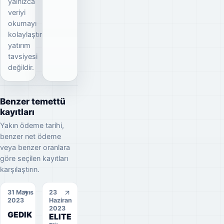
yalnızca
veriyi
okumayı
kolaylaştırır;
yatırım
tavsiyesi
değildir.
Benzer temettü
kayıtları
Yakın ödeme tarihi,
benzer net ödeme
veya benzer oranlara
göre seçilen kayıtları
karşılaştırın.
31 Mayıs
23
2023
Haziran
2023
GEDIK
ELITE