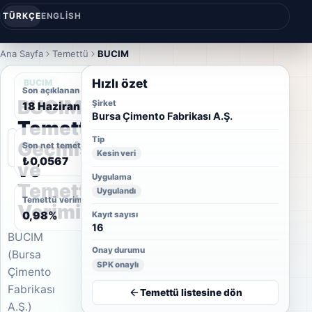
TÜRKÇE
ENGLISH
Ana Sayfa
Temettü
BUCIM
Hızlı özet
BUCIM
Son açıklanan temettü tarihi
BUCIM
Şirket
18 Haziran 2025
Bursa Çimento Fabrikası A.Ş.
Temettü
Tip
Geçmişi
Son net temettü
Kesin veri
₺0,0567
ve
Uygulama
Temettü
Uygulandı
Temettü verimi
Verimi
0,98%
Kayıt sayısı
16
BUCIM
Onay durumu
(Bursa
SPK onaylı
Çimento
Fabrikası
Temettü listesine dön
A.Ş.)