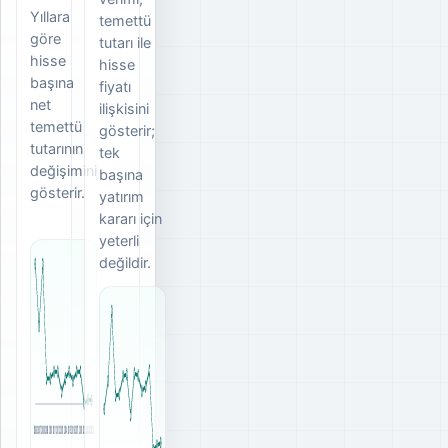
Yıllara
temettü
göre
tutarı ile
hisse
hisse
başına
fiyatı
net
ilişkisini
temettü
gösterir;
tutarının
tek
değişimini
başına
gösterir.
yatırım
kararı için
yeterli
değildir.
2006
2007
2008
2009
2010
2011
2012
2013
2014
2015
2016
2017
2018
2023
2024
2025