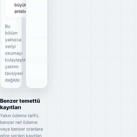
büyüklüğünü
anlatır.
Bu
bölüm
yalnızca
veriyi
okumayı
kolaylaştırır;
yatırım
tavsiyesi
değildir.
Benzer temettü
kayıtları
Yakın ödeme tarihi,
benzer net ödeme
veya benzer oranlara
göre seçilen kayıtları