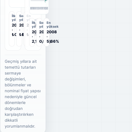
2006
2007
2008
2009
2010
2011
2012
2013
2014
2015
2016
2017
2018
2023
2024
2025
İlk
Son
En
yıl
yıl
yüksek
İlk
Son
En
2006
2025
2006
yıl
yıl
yüksek
·
·
·
2006
2025
2008
₺0,50
₺0,0567
₺0,50
·
·
·
2,18%
0,98%
5,66%
Geçmiş yıllara ait
temettü tutarları
sermaye
değişimleri,
bölünmeler ve
nominal fiyat yapısı
nedeniyle güncel
dönemlerle
doğrudan
karşılaştırılırken
dikkatli
yorumlanmalıdır.