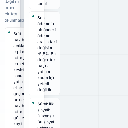
dağıtım
tarihli.
oranı
birlikte
Son
okunmalıdır.
ödeme ile
bir önceki
Brüt temettü
ödeme
pay başına
arasındaki
açıklanan
değişim
toplam
-5,5%. Bu
tutarı, net
değer tek
temettü ise
başına
kesintiler
yatırım
sonrası
kararı için
yatırımcının
yeterli
eline
değildir.
geçmesi
beklenen
Süreklilik
pay başına
sinyali:
tutarı
Düzensiz.
gösterir. Bu
Bu sinyal
kayıtta brüt
yalnızca