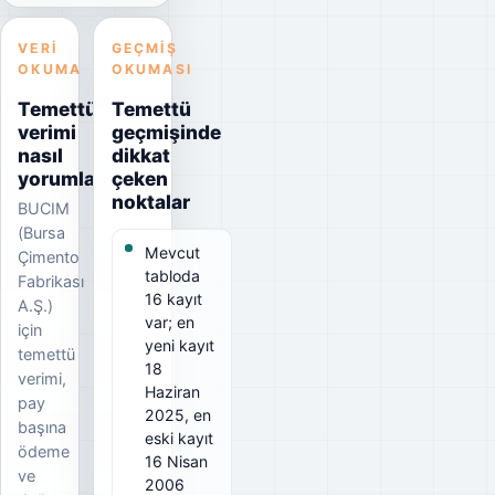
VERI
GEÇMIŞ
OKUMA
OKUMASI
Temettü
Temettü
verimi
geçmişinde
nasıl
dikkat
yorumlanmalı?
çeken
noktalar
BUCIM
(Bursa
Mevcut
Çimento
tabloda
Fabrikası
16 kayıt
A.Ş.)
var; en
için
yeni kayıt
temettü
18
verimi,
Haziran
pay
2025, en
başına
eski kayıt
ödeme
16 Nisan
ve
2006