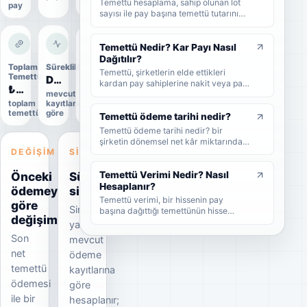
Temettü hesaplama, sahip olunan lot
pay
sayısı ile pay başına temettü tutarının
çarpılmasıyla yapılır. Bu rehberde brüt
temettü, net temettü, stopaj, temettü
verimi ve örnek hesaplama adımlarını
Temettü Nedir? Kar Payı Nasıl
sade şekilde bulabilirsiniz.
Dağıtılır?
Toplam
Süreklilik
Uygulama
Temettü, şirketlerin elde ettikleri
Temettü
durumu
Düzensiz
kardan pay sahiplerine nakit veya pay
₺100,0 Mn
Uygulandı
mevcut
biçiminde dağıttıkları kar payıdır. Bu
toplam
kayıtlara
Kesin
rehberde temettünün ne olduğunu,
temettü
göre
veri
nasıl dağıtıldığını, brüt-net temettü
Temettü ödeme tarihi nedir?
farkını, temettü tarihlerini ve
Temettü ödeme tarihi nedir? bir
yatırımcıların dikkat etmesi
şirketin dönemsel net kâr miktarından
gerekenleri sade şekilde bulabilirsiniz.
DEĞIŞIM
SINYAL
nakit veya hisse senedi cinsinden
şirket ortaklarına pay vermesidir.
Önceki
Süreklilik
Temettü Verimi Nedir? Nasıl
Hesaplanır?
ödemeye
sinyali
Temettü verimi, bir hissenin pay
göre
Sinyal
başına dağıttığı temettünün hisse
değişim
fiyatına oranını gösteren yüzdesel bir
yalnızca
göstergedir. Bu rehberde temettü
Son
mevcut
veriminin nasıl hesaplandığını, yüksek
net
ödeme
temettü veriminin ne anlama geldiğini
ve yatırımcıların bu oranı nasıl
temettü
kayıtlarına
yorumlaması gerektiğini sade
ödemesi
göre
örneklerle bulabilirsiniz.
ile bir
hesaplanır;