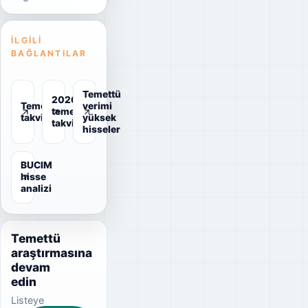
İLGILI
BAĞLANTILAR
Temettü
2026
Temettü
verimi
temettü
takvimi
yüksek
takvimi
hisseler
BUCIM
hisse
analizi
Temettü
araştırmasına
devam
edin
Listeye