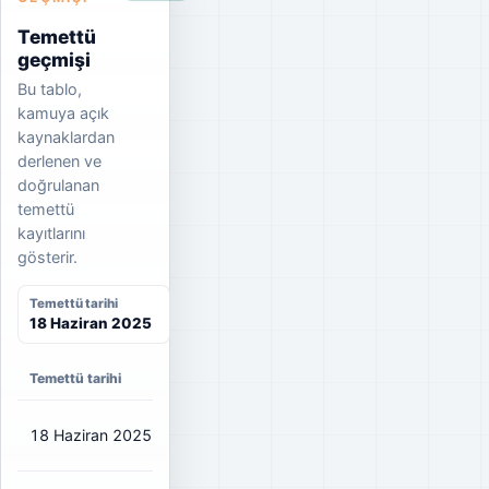
Temettü
geçmişi
Bu tablo,
kamuya açık
kaynaklardan
derlenen ve
doğrulanan
temettü
kayıtlarını
gösterir.
Temettü tarihi
18 Haziran 2025
Temettü tarihi
Net temettü
Brüt temettü
Dağıtım oranı
18 Haziran 2025
₺0,0567
₺0,07
19%