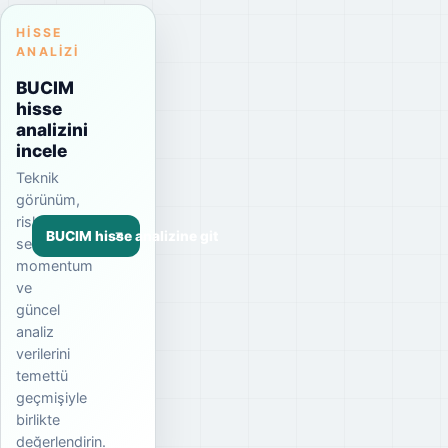
HISSE
ANALIZI
BUCIM
hisse
analizini
incele
Teknik
görünüm,
risk
BUCIM hisse analizine git
seviyesi,
momentum
ve
güncel
analiz
verilerini
temettü
geçmişiyle
birlikte
değerlendirin.