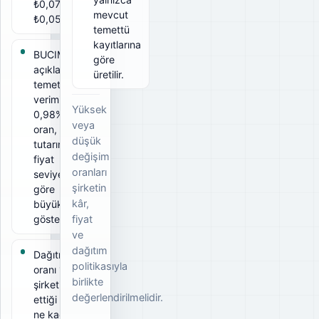
₺0,07, net
mevcut
₺0,0567.
temettü
kayıtlarına
BUCIM için
göre
açıklanan
üretilir.
temettü
verimi
Yüksek
0,98%. Bu
veya
oran, ödeme
düşük
tutarının ilgili
değişim
fiyat
oranları
seviyesine
şirketin
göre
kâr,
büyüklüğünü
gösterir.
fiyat
ve
dağıtım
Dağıtım
politikasıyla
oranı 19%;
birlikte
şirketin elde
değerlendirilmelidir.
ettiği kârın
ne kadarını