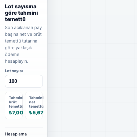
Lot sayısına
göre tahmini
temettü
Son açıklanan pay
başına net ve brüt
temettü tutarına
göre yaklaşık
ödeme
hesaplayın.
Lot sayısı
Tahmini
Tahmini
brüt
net
temettü
temettü
₺7,00
₺5,67
Hesaplama