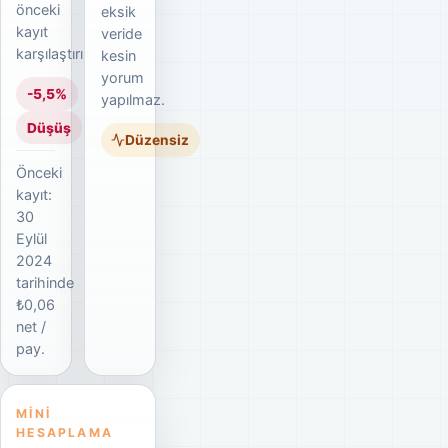
önceki
eksik
kayıt
veride
karşılaştırılır.
kesin
yorum
-5,5%
yapılmaz.
Düşüş
Düzensiz
Önceki
kayıt:
30
Eylül
2024
tarihinde
₺0,06
net /
pay.
MINI
HESAPLAMA