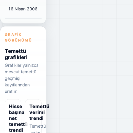
16 Nisan 2006
₺0,50
₺0,56
52%
GRAFIK
GÖRÜNÜMÜ
Temettü
grafikleri
Grafikler yalnızca
mevcut temettü
geçmişi
kayıtlarından
üretilir.
Hisse
Temettü
başına
verimi
net
trendi
temettü
Temettü
trendi
verimi,