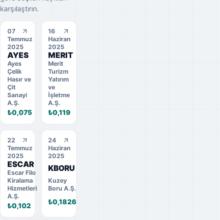
karşılaştırın.
07
16
Temmuz
Haziran
2025
2025
AYES
MERIT
Ayes
Merit
Çelik
Turizm
Hasır ve
Yatırım
Çit
ve
Sanayi
İşletme
A.Ş.
A.Ş.
₺0,075
₺0,119
22
24
Temmuz
Haziran
2025
2025
ESCAR
KBORU
Escar Filo
Kiralama
Kuzey
Hizmetleri
Boru A.Ş.
A.Ş.
₺0,1826
₺0,102