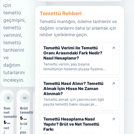
için
temettü
Temettü Rehberi
geçmişini,
Temettü mantığını, ödeme tarihlerini ve
temettü
dağıtım oranlarını daha iyi anlamak için
rehber içeriklerine geçin.
verimini,
temettü
Temettü Verimi ile Temettü
tarihlerini
Oranı Arasındaki Fark Nedir?
ve
Nasıl Hesaplanır?
Temettü verimi, pay başına
dağıtım
temettünün hissenin piyasa fiyatına
tutarlarını
oranını; temettü dağıtım oranı ise
şirket kârının ne kadarının ortaklara
inceleyin.
dağıtıldığını gösterir. KAP'ta görülen
Temettü Nasıl Alınır? Temettü
kâr payı oranı ise çoğunlukla 1 TL
Almak İçin Hisse Ne Zaman
nominal değere göre hesaplanan ayrı
Alınmalı?
bir yüzdedir. Bu rehberde temettü
Temettü almak için yatırımcının ilgili
verimi, dağıtım oranı ve KAP temettü
payda temettü hakkı oluşacak
oranı arasındaki farkları formüller ve
Son
Brüt
Dağıtım
tarihlerden önce hisse sahibi olması
örneklerle öğrenebilirsiniz.
net
temettü
oranı
gerekir. Bu rehberde temettünün nasıl
temettü
₺0,07
19%
alındığını, hak kullanım tarihi, kayıt
Temettü Hesaplama Nasıl
₺0,0567
tarihi ve ödeme tarihi arasındaki farkı
Yapılır? Brüt ve Net Temettü
brüt
ödeme
net
/
oranı
ve yatırımcıların nelere dikkat etmesi
Farkı
/
pay
gerektiğini sade şekilde bulabilirsiniz.