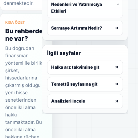
denmektedir.
Nedenleri ve Yatırımcıya
Etkileri
KISA ÖZET
Sermaye Artırımı Nedir?
Bu rehberde
ne var?
Bu doğrudan
İlgili sayfalar
finansman
yöntemi ile birlikte
Halka arz takvimine git
şirket,
hissedarlarına
Temettü sayfasına git
çıkarmış olduğu
yeni hisse
senetlerinden
Analizleri incele
öncelikli alma
hakkı
tanımaktadır. Bu
öncelikli alma
hakkına rüçhan