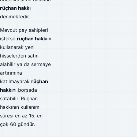
rüçhan hakkı
denmektedir.
Mevcut pay sahipleri
isterse
rüçhan hakkı
nı
kullanarak yeni
hisselerden satın
alabilir ya da sermaye
artırımına
katılmayarak
rüçhan
hakkı
nı borsada
satabilir. Rüçhan
hakkının kullanım
süresi en az 15, en
çok 60 gündür.