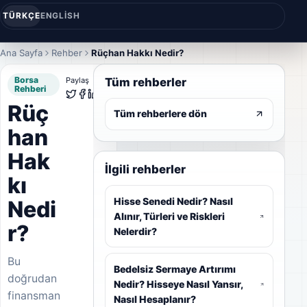
TÜRKÇE
ENGLISH
Ana Sayfa
Rehber
Rüçhan Hakkı Nedir?
Borsa
Tüm rehberler
Paylaş
Rehberi
Rüç
Tüm rehberlere dön
han
Hak
İlgili rehberler
kı
Hisse Senedi Nedir? Nasıl
Nedi
Alınır, Türleri ve Riskleri
r?
Nelerdir?
Bu
Bedelsiz Sermaye Artırımı
doğrudan
Nedir? Hisseye Nasıl Yansır,
finansman
Nasıl Hesaplanır?