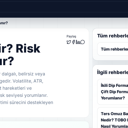
anır?
Tüm rehberl
Paylaş
r? Risk
Tüm rehberle
ır?
İlgili rehberl
 dalgalı, belirsiz veya
dir. Volatilite, ATR,
İkili Dip For
at hareketleri ve
Çift Dip Form
sk seviyesi yorumlanır.
Yorumlanır?
netimi sürecini destekleyen
Ters Omuz B
Nedir? TOBO
Nasıl Yorumla