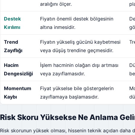
aralığını ölçer.
pl
Destek
Fiyatın önemli destek bölgesinin
De
Kırılımı
altına inmesidir.
gö
Trend
Fiyatın yükseliş gücünü kaybetmesi
Tr
Zayıflığı
veya düşüş trendine geçmesidir.
Hacim
İşlem hacminin olağan dışı artması
Dü
Dengesizliği
veya zayıflamasıdır.
be
Momentum
Fiyat yükselse bile göstergelerin
Mo
Kaybı
zayıflamaya başlamasıdır.
dü
Risk Skoru Yüksekse Ne Anlama Geli
Risk skorunun yüksek olması, hissenin teknik açıdan daha di