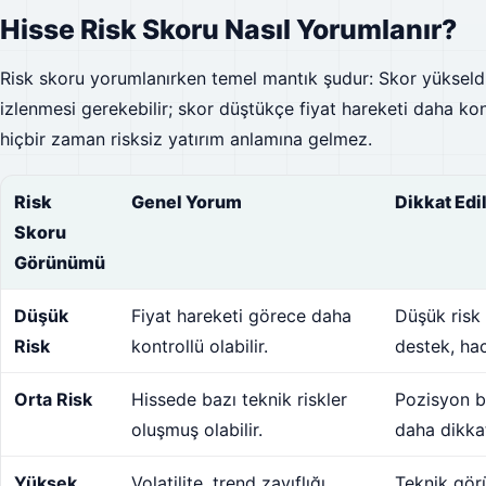
Hisse Risk Skoru Nasıl Yorumlanır?
Risk skoru yorumlanırken temel mantık şudur: Skor yükseldi
izlenmesi gerekebilir; skor düştükçe fiyat hareketi daha kon
hiçbir zaman risksiz yatırım anlamına gelmez.
Risk
Genel Yorum
Dikkat Edi
Skoru
Görünümü
Düşük
Fiyat hareketi görece daha
Düşük risk 
Risk
kontrollü olabilir.
destek, hac
Orta Risk
Hissede bazı teknik riskler
Pozisyon b
oluşmuş olabilir.
daha dikkat
Yüksek
Volatilite, trend zayıflığı
Teknik görü