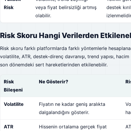
Risk
veya fiyat belirsizliği artmış
destek kırı
olabilir.
izlenmelidir
Risk Skoru Hangi Verilerden Etkileneb
Risk skoru farklı platformlarda farklı yöntemlerle hesaplanab
volatilite, ATR, destek-direnç davranışı, trend yapısı, haci
son dönemdeki sert hareketlerinden etkilenebilir.
Risk
Ne Gösterir?
Ri
Bileşeni
Volatilite
Fiyatın ne kadar geniş aralıkta
Vo
dalgalandığını gösterir.
ha
ATR
Hissenin ortalama gerçek fiyat
AT