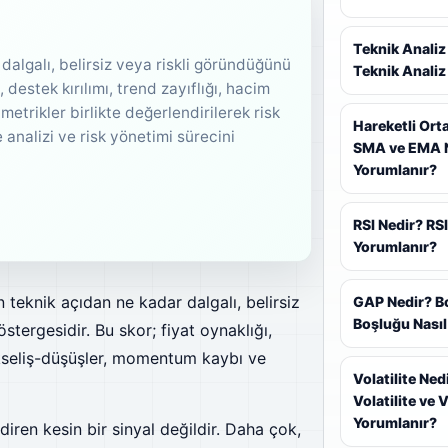
Teknik Analiz
 dalgalı, belirsiz veya riskli göründüğünü
Teknik Analiz 
destek kırılımı, trend zayıflığı, hacim
etrikler birlikte değerlendirilerek risk
Hareketli Ort
 analizi ve risk yönetimi sürecini
SMA ve EMA N
Yorumlanır?
RSI Nedir? RSI
Yorumlanır?
n teknik açıdan ne kadar dalgalı, belirsiz
GAP Nedir? B
Boşluğu Nasıl
tergesidir. Bu skor; fiyat oynaklığı,
 yükseliş-düşüşler, momentum kaybı ve
Volatilite Ne
Volatilite ve 
Yorumlanır?
iren kesin bir sinyal değildir. Daha çok,