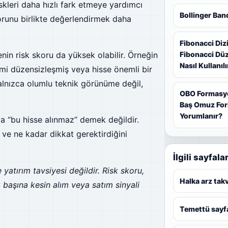
kleri daha hızlı fark etmeye yardımcı
Bollinger Ban
orunu birlikte değerlendirmek daha
Fibonacci Diz
enin risk skoru da yüksek olabilir. Örneğin
Fibonacci Düz
Nasıl Kullanılı
acmi düzensizleşmiş veya hisse önemli bir
yalnızca olumlu teknik görünüme değil,
OBO Formasy
Baş Omuz For
Yorumlanır?
a “bu hisse alınmaz” demek değildir.
 ve ne kadar dikkat gerektirdiğini
İlgili sayfala
 yatırım tavsiyesi değildir. Risk skoru,
Halka arz tak
k başına kesin alım veya satım sinyali
Temettü sayfa