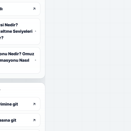
dı
isi Nedir?
eltme Seviyeleri
r?
onu Nedir? Omuz
masyonu Nasıl
r
vimine git
sına git