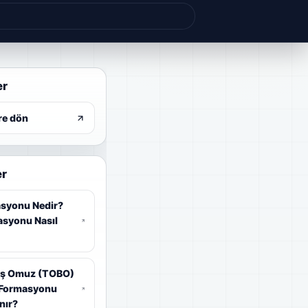
er
re dön
er
masyonu Nedir?
asyonu Nasıl
aş Omuz (TOBO)
 Formasyonu
nır?