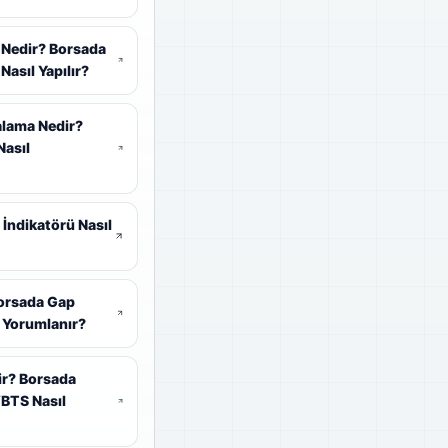
 Nedir? Borsada
Nasıl Yapılır?
alama Nedir?
asıl
 İndikatörü Nasıl
orsada Gap
 Yorumlanır?
dir? Borsada
VBTS Nasıl