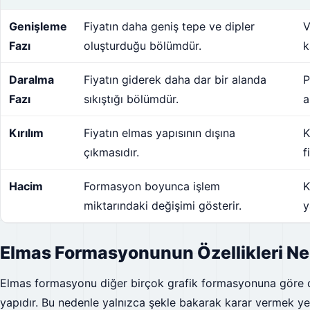
Genişleme
Fiyatın daha geniş tepe ve dipler
V
Fazı
oluşturduğu bölümdür.
k
Daralma
Fiyatın giderek daha dar bir alanda
P
Fazı
sıkıştığı bölümdür.
a
Kırılım
Fiyatın elmas yapısının dışına
K
çıkmasıdır.
f
Hacim
Formasyon boyunca işlem
K
miktarındaki değişimi gösterir.
y
Elmas Formasyonunun Özellikleri Ne
Elmas formasyonu diğer birçok grafik formasyonuna göre d
yapıdır. Bu nedenle yalnızca şekle bakarak karar vermek y