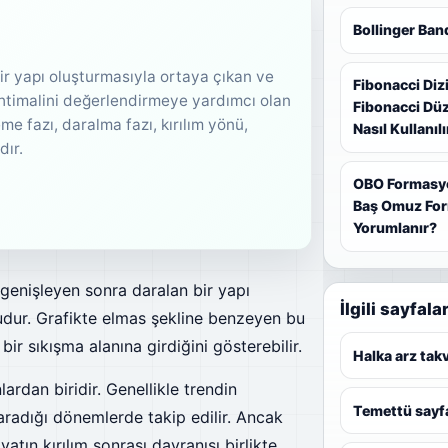
Bollinger Ban
r yapı oluşturmasıyla ortaya çıkan ve
Fibonacci Diz
ihtimalini değerlendirmeye yardımcı olan
Fibonacci Düz
e fazı, daralma fazı, kırılım yönü,
Nasıl Kullanılı
dır.
OBO Formasy
Baş Omuz For
Yorumlanır?
genişleyen sonra daralan bir yapı
İlgili sayfala
ur. Grafikte elmas şekline benzeyen bu
ir sıkışma alanına girdiğini gösterebilir.
Halka arz tak
rdan biridir. Genellikle trendin
Temettü sayfa
aradığı dönemlerde takip edilir. Ancak
tın kırılım sonrası davranışı birlikte