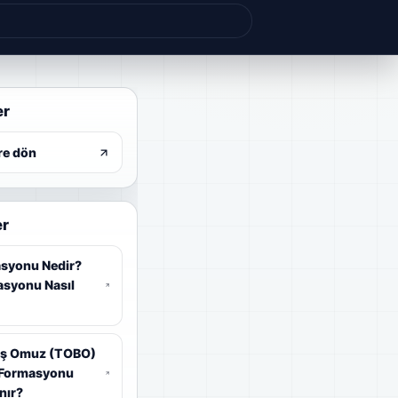
er
re dön
er
masyonu Nedir?
asyonu Nasıl
aş Omuz (TOBO)
 Formasyonu
nır?