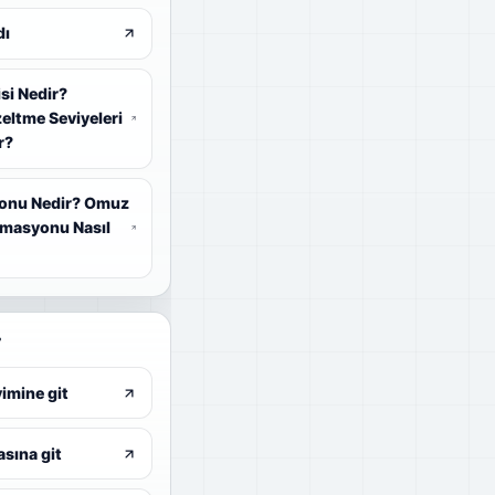
dı
isi Nedir?
eltme Seviyeleri
r?
onu Nedir? Omuz
masyonu Nasıl
r
vimine git
sına git