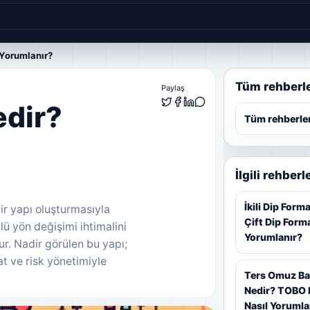
 Yorumlanır?
Tüm rehberl
Paylaş
dir?
Tüm rehberle
l
İlgili rehberl
İkili Dip For
ir yapı oluşturmasıyla
Çift Dip Form
ü yön değişimi ihtimalini
Yorumlanır?
r. Nadir görülen bu yapı;
at ve risk yönetimiyle
Ters Omuz B
Nedir? TOBO
Nasıl Yorumla