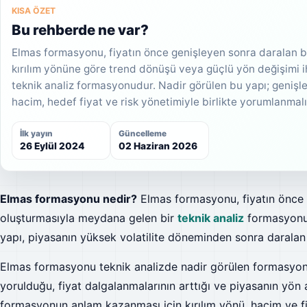
KISA ÖZET
Bu rehberde ne var?
Elmas formasyonu, fiyatın önce genişleyen sonra daralan bi
kırılım yönüne göre trend dönüşü veya güçlü yön değişimi 
teknik analiz formasyonudur. Nadir görülen bu yapı; genişlem
hacim, hedef fiyat ve risk yönetimiyle birlikte yorumlanmalı
İlk yayın
Güncelleme
26 Eylül 2024
02 Haziran 2026
Elmas formasyonu nedir?
Elmas formasyonu, fiyatın önce 
oluşturmasıyla meydana gelen bir
teknik analiz
formasyonud
yapı, piyasanın yüksek volatilite döneminden sonra daralan b
Elmas formasyonu teknik analizde nadir görülen formasyonla
yorulduğu, fiyat dalgalanmalarının arttığı ve piyasanın yön 
formasyonun anlam kazanması için kırılım yönü, hacim ve fiya