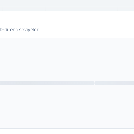
k–direnç seviyeleri.
Fiyat grafiği yükleniyor.