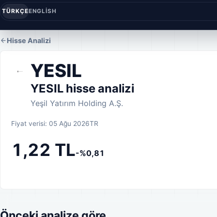
TÜRKÇE
ENGLISH
Hisse Analizi
YESIL
YESIL hisse analizi
Yeşil Yatırım Holding A.Ş.
Fiyat verisi: 05 Ağu 2026
TR
1,22 TL
-%0,81
Önceki analize göre