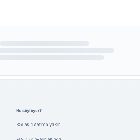
Ne söylüyor?
RSI aşırı satıma yakın
MACD sinyalin altında