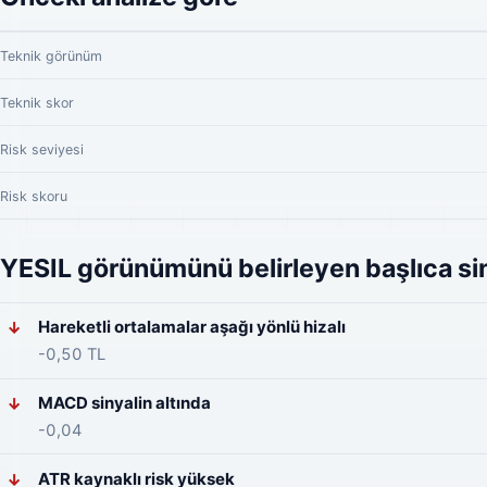
Teknik görünüm
Teknik skor
Risk seviyesi
Risk skoru
YESIL görünümünü belirleyen başlıca sin
Hareketli ortalamalar aşağı yönlü hizalı
↓
-0,50 TL
MACD sinyalin altında
↓
-0,04
ATR kaynaklı risk yüksek
↓