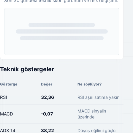
Son 30 gündeki teknik skor, görünüm ve risk değişimi.
Analiz geçmişi yükleniyor.
Teknik göstergeler
Gösterge
Değer
Ne söylüyor?
RSI
32,36
RSI aşırı satıma yakın
MACD sinyalin
MACD
-0,07
üzerinde
ADX 14
38,22
Düşüş eğilimi güçlü