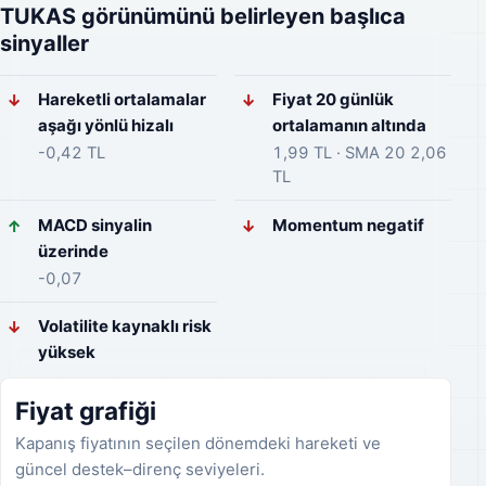
TUKAS görünümünü belirleyen başlıca
sinyaller
Hareketli ortalamalar
Fiyat 20 günlük
↓
↓
aşağı yönlü hizalı
ortalamanın altında
-0,42 TL
1,99 TL · SMA 20 2,06
TL
MACD sinyalin
Momentum negatif
↑
↓
üzerinde
-0,07
Volatilite kaynaklı risk
↓
yüksek
Fiyat grafiği
Kapanış fiyatının seçilen dönemdeki hareketi ve
güncel destek–direnç seviyeleri.