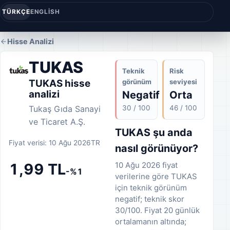
TÜRKÇE
ENGLISH
Hisse Analizi
TUKAS
Teknik
Risk
görünüm
seviyesi
TUKAS hisse
analizi
Negatif
Orta
30 / 100
46 / 100
Tukaş Gıda Sanayi
ve Ticaret A.Ş.
TUKAS şu anda
Fiyat verisi: 10 Ağu 2026
TR
nasıl görünüyor?
10 Ağu 2026 fiyat
1,99 TL
-%1
verilerine göre TUKAS
için teknik görünüm
negatif; teknik skor
30/100. Fiyat 20 günlük
ortalamanın altında;