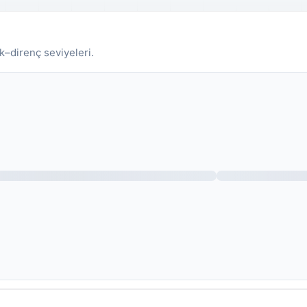
k–direnç seviyeleri.
Fiyat grafiği yükleniyor.