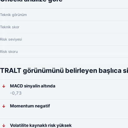
Teknik görünüm
Teknik skor
Risk seviyesi
Risk skoru
TRALT görünümünü belirleyen başlıca si
MACD sinyalin altında
↓
-0,73
Momentum negatif
↓
Volatilite kaynaklı risk yüksek
↓