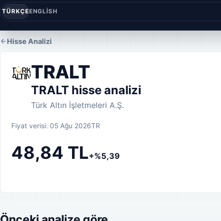
TÜRKÇE
ENGLISH
Hisse Analizi
TRALT
TRALT hisse analizi
Türk Altın İşletmeleri A.Ş.
Fiyat verisi: 05 Ağu 2026
TR
48,84 TL
+%5,39
Önceki analize göre