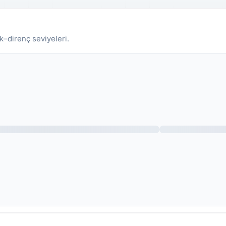
k–direnç seviyeleri.
Fiyat grafiği yükleniyor.