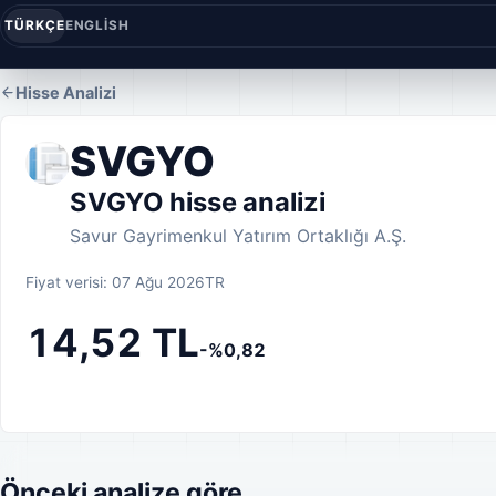
TÜRKÇE
ENGLISH
Hisse Analizi
SVGYO
SVGYO hisse analizi
Savur Gayrimenkul Yatırım Ortaklığı A.Ş.
Fiyat verisi: 07 Ağu 2026
TR
14,52 TL
-%0,82
Önceki analize göre