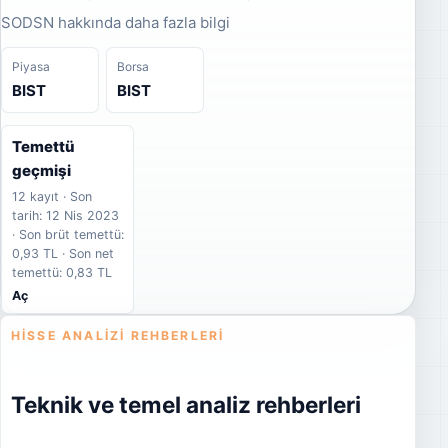
SODSN hakkında daha fazla bilgi
Piyasa
Borsa
BIST
BIST
Temettü
geçmişi
12 kayıt · Son
tarih: 12 Nis 2023
· Son brüt temettü:
0,93 TL · Son net
temettü: 0,83 TL
Aç
HISSE ANALIZI REHBERLERI
Teknik ve temel analiz rehberleri