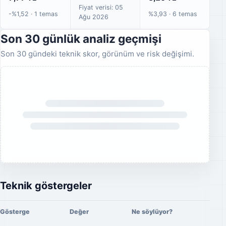
Fiyat verisi: 05
-%1,52 · 1 temas
%3,93 · 6 temas
Ağu 2026
Analiz geçmişi yükleniyor.
Son 30 günlük analiz geçmişi
Son 30 gündeki teknik skor, görünüm ve risk değişimi.
Teknik göstergeler
Gösterge
Değer
Ne söylüyor?