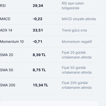
RSI aşırı satım
RSI
29,34
bölgesinde
MACD
-0,22
MACD sinyalin altında
ADX 14
33,51
Trend gücü orta
Momentum 10
-0,71
Momentum negatif
Fiyat 20 günlük
SMA 20
8,39 TL
ortalamanın altında
Fiyat 50 günlük
SMA 50
8,75 TL
ortalamanın altında
Fiyat 200 günlük
SMA 200
15,34 TL
ortalamanın altında