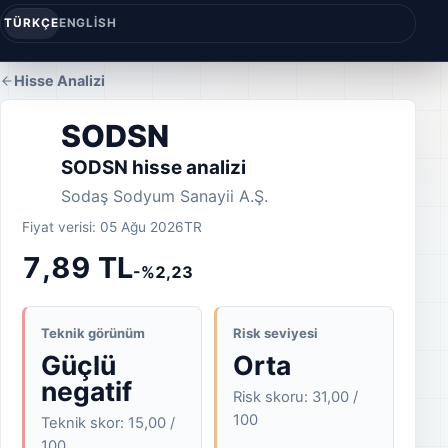
TÜRKÇE
ENGLISH
Hisse Analizi
SODSN
SODSN hisse analizi
Sodaş Sodyum Sanayii A.Ş.
Fiyat verisi: 05 Ağu 2026
TR
7,89 TL
-%2,23
Teknik görünüm
Risk seviyesi
Güçlü
Orta
negatif
Risk skoru: 31,00 /
100
Teknik skor: 15,00 /
100