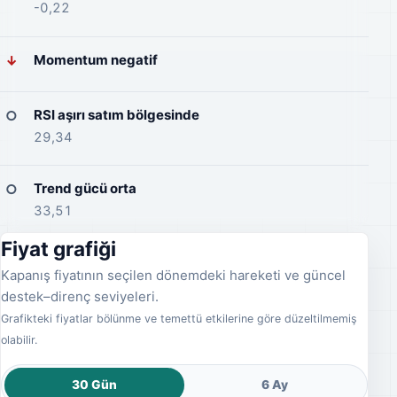
-0,22
Momentum negatif
↓
RSI aşırı satım bölgesinde
○
29,34
Trend gücü orta
○
33,51
Fiyat grafiği yükleniyor.
Fiyat grafiği
Kapanış fiyatının seçilen dönemdeki hareketi ve güncel
destek–direnç seviyeleri.
Grafikteki fiyatlar bölünme ve temettü etkilerine göre düzeltilmemiş
olabilir.
30 Gün
6 Ay