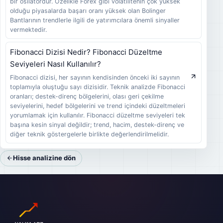
bir osilatördür. Özelikle Forex gibi volatilitenin çok yüksek
olduğu piyasalarda başarı oranı yüksek olan Bolinger
Bantlarının trendlerle ilgili de yatırımcılara önemli sinyaller
vermektedir.
Fibonacci Dizisi Nedir? Fibonacci Düzeltme
Seviyeleri Nasıl Kullanılır?
Fibonacci dizisi, her sayının kendisinden önceki iki sayının
toplamıyla oluştuğu sayı dizisidir. Teknik analizde Fibonacci
oranları; destek-direnç bölgelerini, olası geri çekilme
seviyelerini, hedef bölgelerini ve trend içindeki düzeltmeleri
yorumlamak için kullanılır. Fibonacci düzeltme seviyeleri tek
başına kesin sinyal değildir; trend, hacim, destek-direnç ve
diğer teknik göstergelerle birlikte değerlendirilmelidir.
Hisse analizine dön