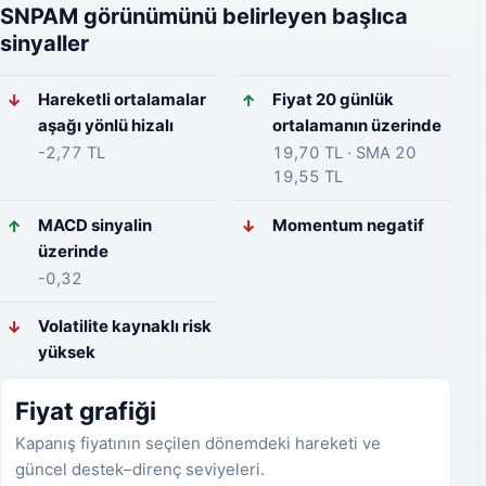
SNPAM görünümünü belirleyen başlıca
sinyaller
Hareketli ortalamalar
Fiyat 20 günlük
↓
↑
aşağı yönlü hizalı
ortalamanın üzerinde
-2,77 TL
19,70 TL · SMA 20
19,55 TL
MACD sinyalin
Momentum negatif
↑
↓
üzerinde
-0,32
Volatilite kaynaklı risk
↓
yüksek
Fiyat grafiği
Kapanış fiyatının seçilen dönemdeki hareketi ve
güncel destek–direnç seviyeleri.