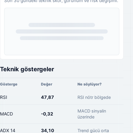
Son 30 gündeki teknik skor, görünüm ve risk değişimi.
Analiz geçmişi yükleniyor.
Teknik göstergeler
Gösterge
Değer
Ne söylüyor?
RSI
47,87
RSI nötr bölgede
MACD sinyalin
MACD
-0,32
üzerinde
ADX 14
34,10
Trend gücü orta