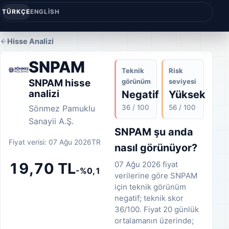
TÜRKÇE
ENGLISH
Hisse Analizi
SNPAM
Teknik
Risk
görünüm
seviyesi
SNPAM hisse
analizi
Negatif
Yüksek
36 / 100
56 / 100
Sönmez Pamuklu
Sanayii A.Ş.
SNPAM şu anda
Fiyat verisi: 07 Ağu 2026
TR
nasıl görünüyor?
07 Ağu 2026 fiyat
19,70 TL
-%0,1
verilerine göre SNPAM
için teknik görünüm
negatif; teknik skor
36/100. Fiyat 20 günlük
ortalamanın üzerinde;