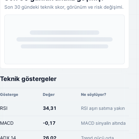
Son 30 gündeki teknik skor, görünüm ve risk değişimi.
Analiz geçmişi yükleniyor.
Teknik göstergeler
Gösterge
Değer
Ne söylüyor?
RSI
34,31
RSI aşırı satıma yakın
MACD
-0,17
MACD sinyalin altında
ADX 14
26,02
Trend gücü orta