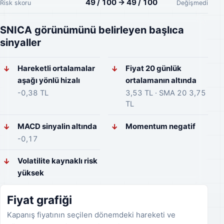
49 / 100 → 49 / 100
Risk skoru
Değişmedi
SNICA görünümünü belirleyen başlıca
sinyaller
Hareketli ortalamalar
Fiyat 20 günlük
↓
↓
aşağı yönlü hizalı
ortalamanın altında
-0,38 TL
3,53 TL · SMA 20 3,75
TL
MACD sinyalin altında
Momentum negatif
↓
↓
-0,17
Volatilite kaynaklı risk
↓
yüksek
Fiyat grafiği
Kapanış fiyatının seçilen dönemdeki hareketi ve