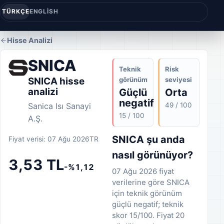
TÜRKÇE
ENGLISH
Hisse Analizi
SNICA
Teknik
Risk
görünüm
seviyesi
SNICA hisse
analizi
Güçlü
Orta
negatif
49 / 100
Sanica Isı Sanayi
15 / 100
A.Ş.
SNICA şu anda
Fiyat verisi: 07 Ağu 2026
TR
nasıl görünüyor?
3,53 TL
-%1,12
07 Ağu 2026 fiyat
verilerine göre SNICA
için teknik görünüm
güçlü negatif; teknik
skor 15/100. Fiyat 20