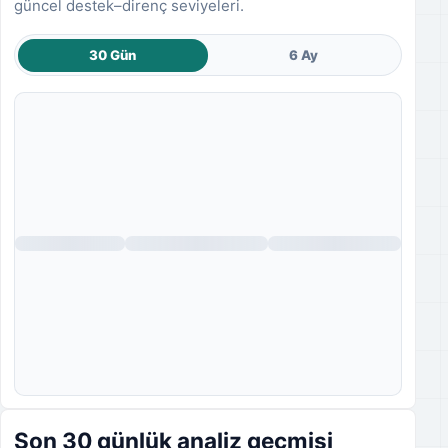
güncel destek–direnç seviyeleri.
30 Gün
6 Ay
Fiyat grafiği yükleniyor.
Son 30 günlük analiz geçmişi