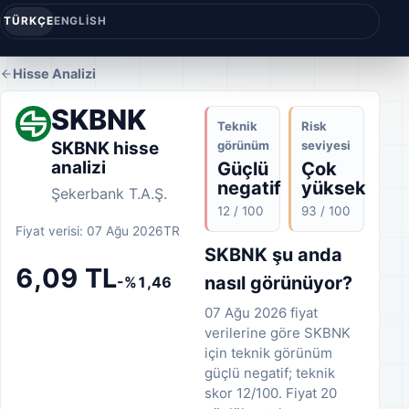
TÜRKÇE
ENGLISH
Hisse Analizi
SKBNK
Teknik
Risk
görünüm
seviyesi
SKBNK hisse
analizi
Güçlü
Çok
negatif
yüksek
Şekerbank T.A.Ş.
12 / 100
93 / 100
Fiyat verisi: 07 Ağu 2026
TR
SKBNK şu anda
6,09 TL
nasıl görünüyor?
-%1,46
07 Ağu 2026 fiyat
verilerine göre SKBNK
için teknik görünüm
güçlü negatif; teknik
skor 12/100. Fiyat 20