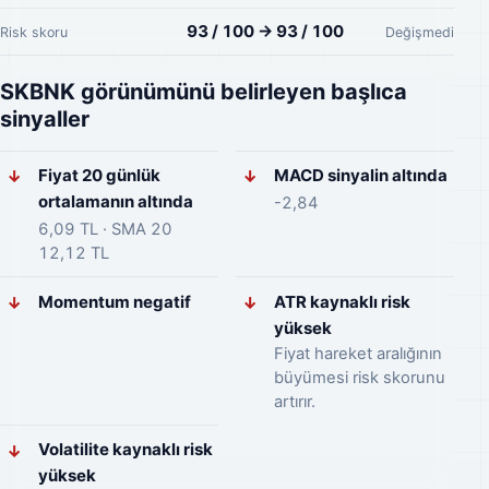
93 / 100 → 93 / 100
Risk skoru
Değişmedi
SKBNK görünümünü belirleyen başlıca
sinyaller
Fiyat 20 günlük
MACD sinyalin altında
↓
↓
ortalamanın altında
-2,84
6,09 TL · SMA 20
12,12 TL
Momentum negatif
ATR kaynaklı risk
↓
↓
yüksek
Fiyat hareket aralığının
büyümesi risk skorunu
artırır.
Volatilite kaynaklı risk
↓
yüksek