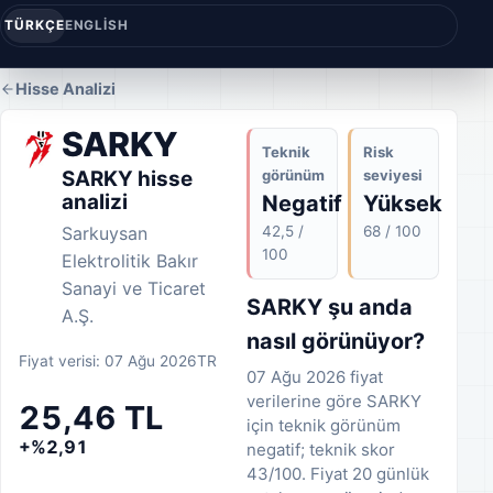
TÜRKÇE
ENGLISH
Hisse Analizi
SARKY
Teknik
Risk
görünüm
seviyesi
SARKY hisse
analizi
Negatif
Yüksek
42,5 /
68 / 100
Sarkuysan
100
Elektrolitik Bakır
Sanayi ve Ticaret
SARKY şu anda
A.Ş.
nasıl görünüyor?
Fiyat verisi: 07 Ağu 2026
TR
07 Ağu 2026 fiyat
verilerine göre SARKY
25,46 TL
için teknik görünüm
+%2,91
negatif; teknik skor
43/100. Fiyat 20 günlük