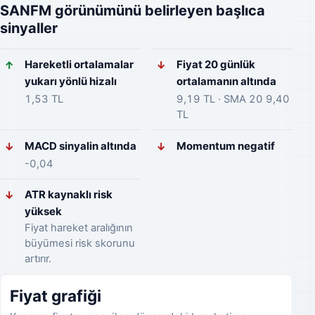
SANFM görünümünü belirleyen başlıca
sinyaller
Hareketli ortalamalar
Fiyat 20 günlük
↑
↓
yukarı yönlü hizalı
ortalamanın altında
1,53 TL
9,19 TL · SMA 20 9,40
TL
MACD sinyalin altında
Momentum negatif
↓
↓
-0,04
ATR kaynaklı risk
↓
yüksek
Fiyat hareket aralığının
büyümesi risk skorunu
artırır.
Fiyat grafiği