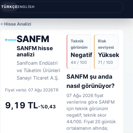
TÜRKÇE
ENGLISH
Hisse Analizi
SANFM
Teknik
Risk
görünüm
seviyesi
SANFM hisse
analizi
Negatif
Yüksek
44 / 100
71 / 100
Sanifoam Endüstri
ve Tüketim Ürünleri
SANFM şu anda
Sanayi Ticaret A.Ş.
nasıl görünüyor?
Fiyat verisi: 07 Ağu 2026
TR
07 Ağu 2026 fiyat
verilerine göre SANFM
9,19 TL
-%0,43
için teknik görünüm
negatif; teknik skor
44/100. Fiyat 20 günlük
ortalamanın altında;