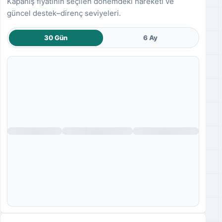
Kapanış fiyatının seçilen dönemdeki hareketi ve
güncel destek–direnç seviyeleri.
30 Gün
6 Ay
Fiyat grafiği yükleniyor.